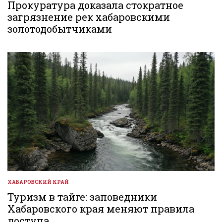
В
Прокуратура доказала стократное
загрязнение рек хабаровскими
золотодобытчиками
ХАБАРОВСКИЙ КРАЙ
ОПУБЛИКОВАНО
В
Туризм в тайге: заповедники
Хабаровского края меняют правила
доступа