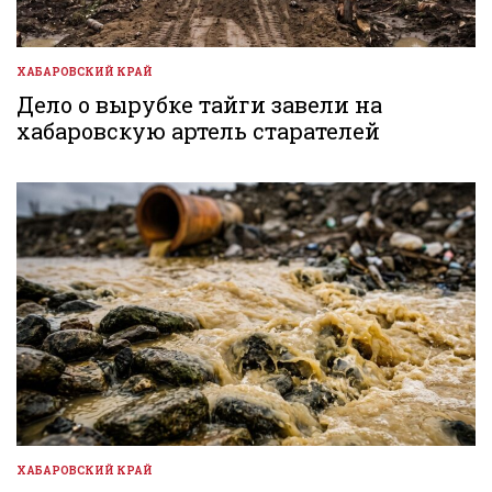
ХАБАРОВСКИЙ КРАЙ
ОПУБЛИКОВАНО
В
Дело о вырубке тайги завели на
хабаровскую артель старателей
ХАБАРОВСКИЙ КРАЙ
ОПУБЛИКОВАНО