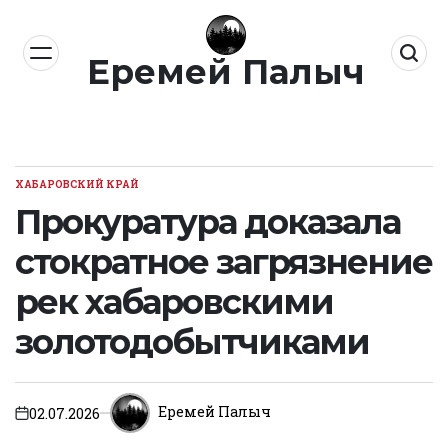
Перейти
к
Еремей Палыч
содержимому
ХАБАРОВСКИЙ КРАЙ
ОПУБЛИКОВАНО
В
Прокуратура доказала
стократное загрязнение
рек хабаровскими
золотодобытчиками
Еремей Палыч
02.07.2026
on