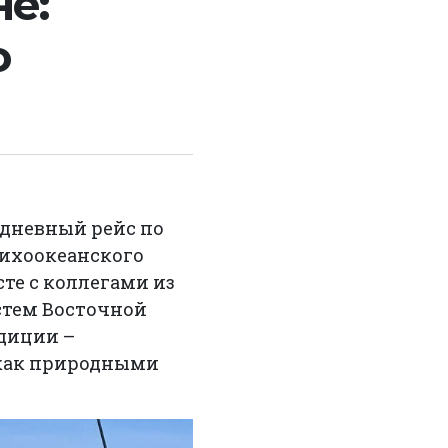
не:
о
-дневный рейс по
Тихоокеанского
те с коллегами из
стем Восточной
едиции –
 как природными