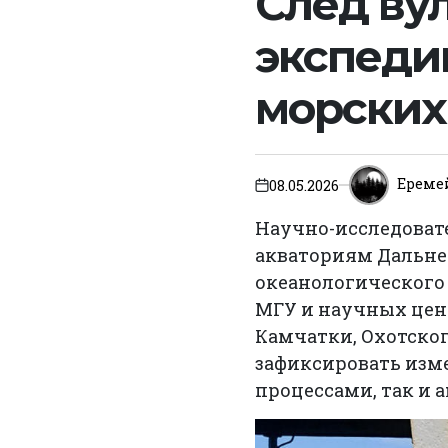
След вул
экспеди
морских
Ереме
08.05.2026
on
Научно-исследоват
акваториям Дальнег
океанологического 
МГУ и научных цен
Камчатки, Охотског
зафиксировать изм
процессами, так и