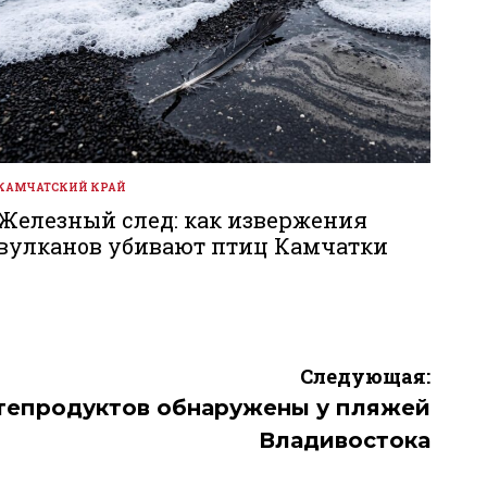
КАМЧАТСКИЙ КРАЙ
ОПУБЛИКОВАНО
В
Железный след: как извержения
вулканов убивают птиц Камчатки
Следующая:
тепродуктов обнаружены у пляжей
Владивостока