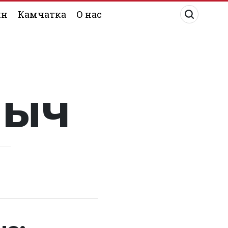
ин
Камчатка
О нас
лыч