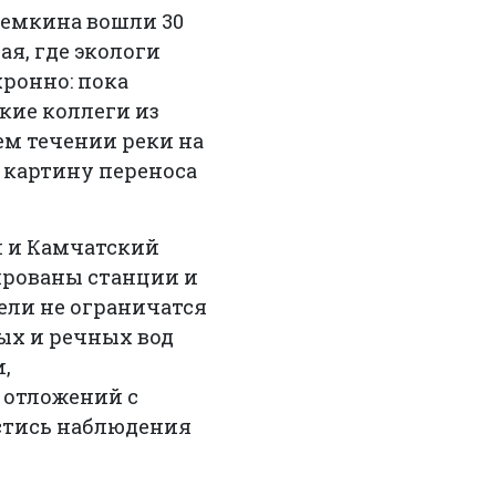
Семкина вошли 30
я, где экологи
хронно: пока
кие коллеги из
ем течении реки на
 картину переноса
й и Камчатский
ированы станции и
ели не ограничатся
вых и речных вод
,
 отложений с
стись наблюдения