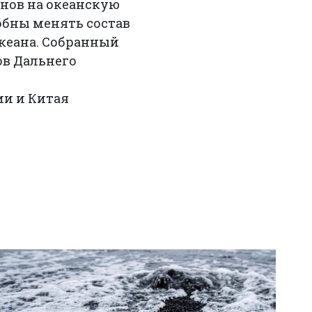
анов на океанскую
обны менять состав
океана. Собранный
ов Дальнего
ии и Китая