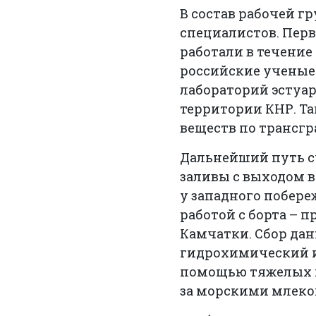
В состав рабочей 
специалистов. Перв
работали в течение
российские ученые 
лабораторий эстуа
территории КНР. Т
веществ по трансг
Дальнейший путь с
заливы с выходом 
у западного побере
работой с борта – 
Камчатки. Сбор да
гидрохимический и
помощью тяжелых г
за морскими млек