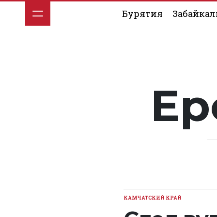
Перейти
Бурятия
Забайкал
к
содержимому
Ер
КАМЧАТСКИЙ КРАЙ
ОПУБЛИКОВАНО
В