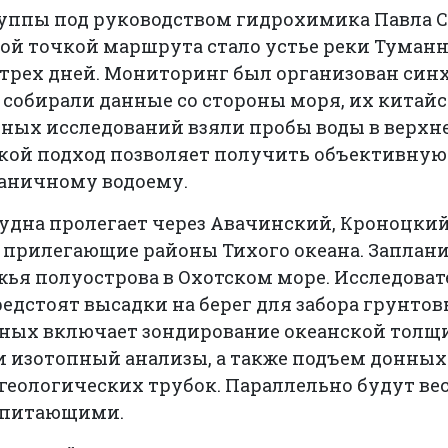
группы под руководством гидрохимика Павла 
ой точкой маршрута стало устье реки Туманна
 трех дней. Мониторинг был организован син
собирали данные со стороны моря, их китайс
рных исследований взяли пробы воды в верхн
акой подход позволяет получить объективную
раничному водоему.
удна пролегает через Авачинский, Кроноцки
в прилегающие районы Тихого океана. Заплан
жья полуострова в Охотском море. Исследоват
предстоят высадки на берег для забора грунто
нных включает зондирование океанской толщи
 изотопный анализы, а также подъем донных
еологических трубок. Параллельно будут ве
опитающими.