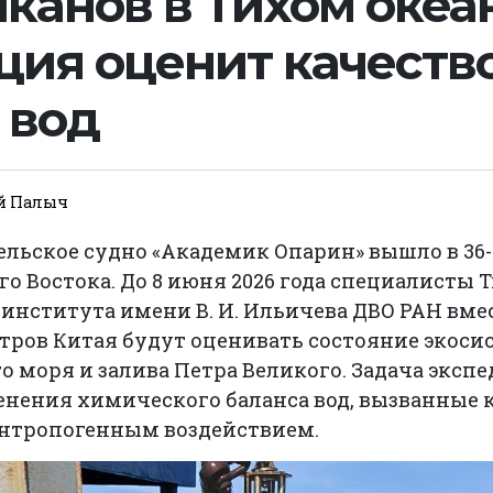
канов в Тихом океа
ция оценит качеств
 вод
й Палыч
ельское судно «Академик Опарин» вышло в 36
о Востока. До 8 июня 2026 года специалисты 
института имени В. И. Ильичева ДВО РАН вмес
тров Китая будут оценивать состояние экоси
о моря и залива Петра Великого. Задача эксп
енения химического баланса вод, вызванные
 антропогенным воздействием.