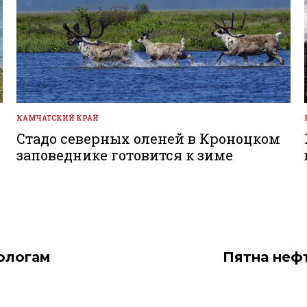
КАМЧАТСКИЙ КРАЙ
ОПУБЛИКОВАНО
В
Стадо северных оленей в Кроноцком
заповеднике готовится к зиме
ологам
Пятна неф