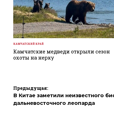
КАМЧАТСКИЙ КРАЙ
ОПУБЛИКОВАНО
В
Камчатские медведи открыли сезон
охоты на нерку
Навигация
Предыдущая:
по
В Китае заметили неизвестного би
дальневосточного леопарда
записям