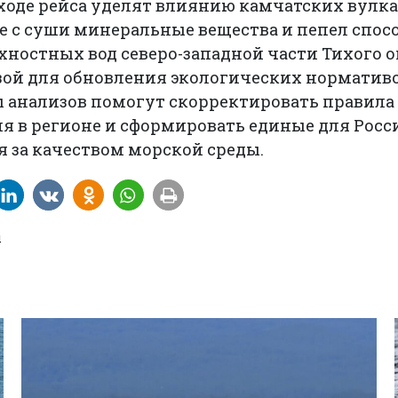
ходе рейса уделят влиянию камчатских вулк
е с суши минеральные вещества и пепел спос
ностных вод северо-западной части Тихого 
азой для обновления экологических норматив
ы анализов помогут скорректировать правила
я в регионе и сформировать единые для Росс
 за качеством морской среды.
ы