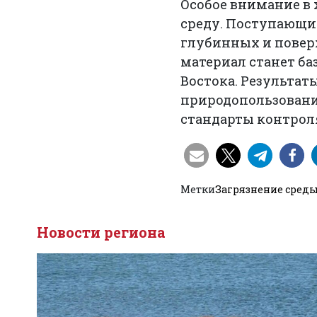
Особое внимание в 
среду. Поступающи
глубинных и поверх
материал станет б
Востока. Результат
природопользовани
стандарты контроля
Метки
Загрязнение сред
Новости региона