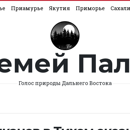
ье
Приамурье
Якутия
Приморье
Сахал
емей Па
Голос природы Дальнего Востока