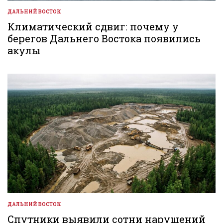
ДАЛЬНИЙ ВОСТОК
ОПУБЛИКОВАНО
В
Климатический сдвиг: почему у
берегов Дальнего Востока появились
акулы
ДАЛЬНИЙ ВОСТОК
ОПУБЛИКОВАНО
В
Спутники выявили сотни нарушений