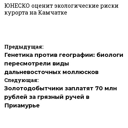
В
ЮНЕСКО оценит экологические риски
курорта на Камчатке
Навигация
Предыдущая:
по
Генетика против географии: биологи
пересмотрели виды
записям
дальневосточных моллюсков
Следующая:
Золотодобытчики заплатят 70 млн
рублей за грязный ручей в
Приамурье