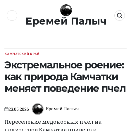
Перейти
к
Еремей Палыч
содержимому
КАМЧАТСКИЙ КРАЙ
ОПУБЛИКОВАНО
В
Экстремальное роение:
как природа Камчатки
меняет поведение пчел
Еремей Палыч
23.05.2026
on
Переселение медоносных пчел на
полуостров Камчатка привело к