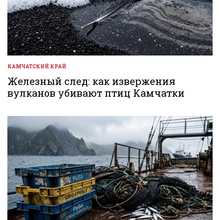
КАМЧАТСКИЙ КРАЙ
ОПУБЛИКОВАНО
В
Железный след: как извержения
вулканов убивают птиц Камчатки