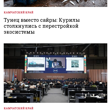
КАМЧАТСКИЙ КРАЙ
ОПУБЛИКОВАНО
В
Тунец вместо сайры: Курилы
столкнулись с перестройкой
экосистемы
КАМЧАТСКИЙ КРАЙ
ОПУБЛИКОВАНО