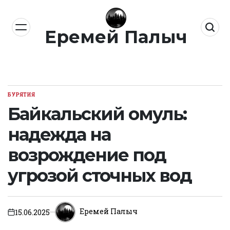
Перейти
к
Еремей Палыч
содержимому
БУРЯТИЯ
ОПУБЛИКОВАНО
В
Байкальский омуль:
надежда на
возрождение под
угрозой сточных вод
Еремей Палыч
15.06.2025
on