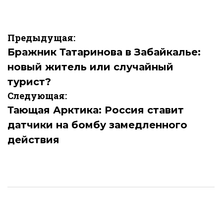
Навигация
Предыдущая:
по
Бражник Татаринова в Забайкалье:
новый житель или случайный
записям
турист?
Следующая:
Тающая Арктика: Россия ставит
датчики на бомбу замедленного
действия