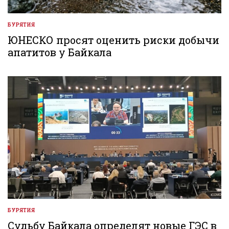
БУРЯТИЯ
ОПУБЛИКОВАНО
В
ЮНЕСКО просят оценить риски добычи
апатитов у Байкала
БУРЯТИЯ
ОПУБЛИКОВАНО
В
Судьбу Байкала определят новые ГЭС в