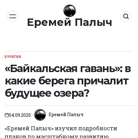
Перейти
к
Еремей Палыч
содержимому
БУРЯТИЯ
ОПУБЛИКОВАНО
В
«Байкальская гавань»: в
какие берега причалит
будущее озера?
Еремей Палыч
04.09.2025
on
«Еремей Палыч» изучил подробности
планов по масштабному развитию