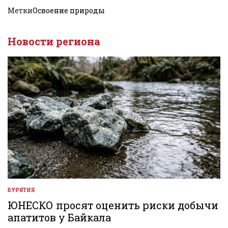
Метки
Освоение природы
Новости региона
БУРЯТИЯ
ОПУБЛИКОВАНО
В
ЮНЕСКО просят оценить риски добычи
апатитов у Байкала