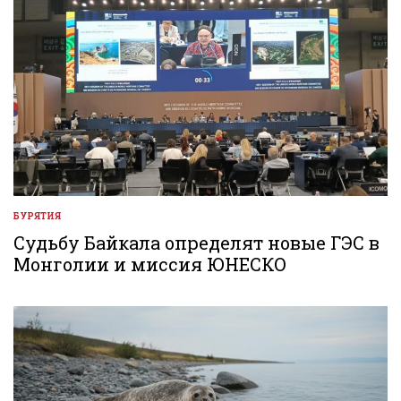
БУРЯТИЯ
ОПУБЛИКОВАНО
В
Судьбу Байкала определят новые ГЭС в
Монголии и миссия ЮНЕСКО