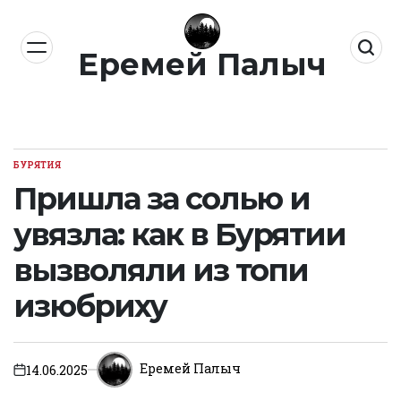
Перейти
к
Еремей Палыч
содержимому
БУРЯТИЯ
ОПУБЛИКОВАНО
В
Пришла за солью и
увязла: как в Бурятии
вызволяли из топи
изюбриху
Еремей Палыч
14.06.2025
on