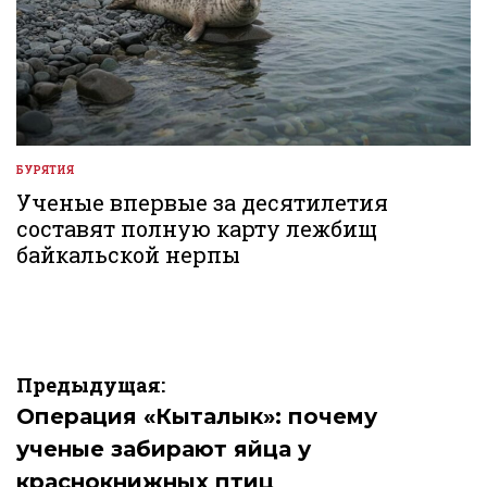
БУРЯТИЯ
ОПУБЛИКОВАНО
В
Ученые впервые за десятилетия
составят полную карту лежбищ
байкальской нерпы
Навигация
Предыдущая:
по
Операция «Кыталык»: почему
ученые забирают яйца у
записям
краснокнижных птиц