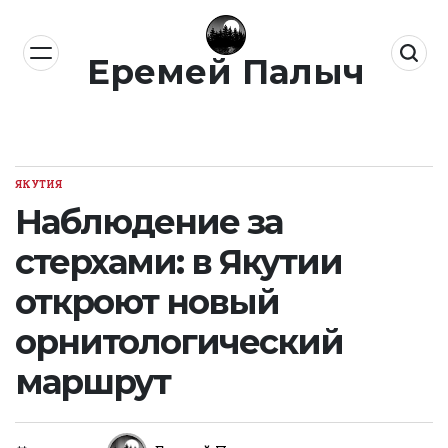
Перейти
к
Еремей Палыч
содержимому
ЯКУТИЯ
ОПУБЛИКОВАНО
В
Наблюдение за
стерхами: в Якутии
откроют новый
орнитологический
маршрут