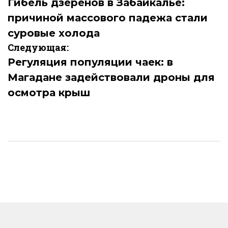
по
Гибель дзеренов в Забайкалье:
причиной массового падежа стали
записям
суровые холода
Следующая:
Регуляция популяции чаек: в
Магадане задействовали дроны для
осмотра крыш