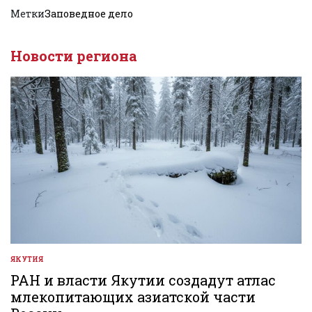
Метки
Заповедное дело
Новости региона
ЯКУТИЯ
ОПУБЛИКОВАНО
В
РАН и власти Якутии создадут атлас
млекопитающих азиатской части