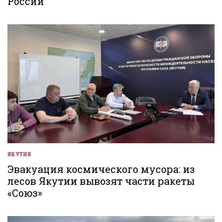
России
ЯКУТИЯ
ОПУБЛИКОВАНО
В
Эвакуация космического мусора: из
лесов Якутии вывозят части ракеты
«Союз»