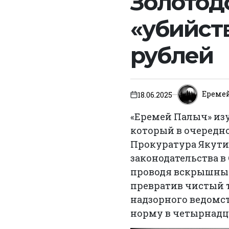
Золотод
«убийств
рублей
Ереме
18.06.2025
on
«Еремей Палыч» из
который в очередн
Прокуратура Якути
законодательства 
проводя вскрышные
превратив чистый 
надзорного ведомс
норму в четырнадца