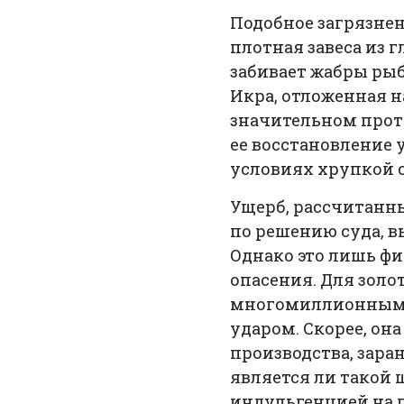
Подобное загрязнен
плотная завеса из 
забивает жабры рыб
Икра, отложенная на
значительном прот
ее восстановление 
условиях хрупкой 
Ущерб, рассчитанн
по решению суда, 
Однако это лишь фи
опасения. Для зол
многомиллионными 
ударом. Скорее, он
производства, зара
является ли такой
индульгенцией на 