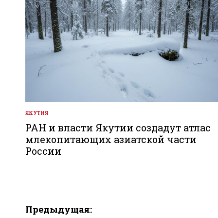
ЯКУТИЯ
ОПУБЛИКОВАНО
В
РАН и власти Якутии создадут атлас
млекопитающих азиатской части
России
Навигация
Предыдущая: