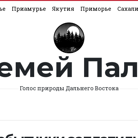
ье
Приамурье
Якутия
Приморье
Сахал
емей Па
Голос природы Дальнего Востока