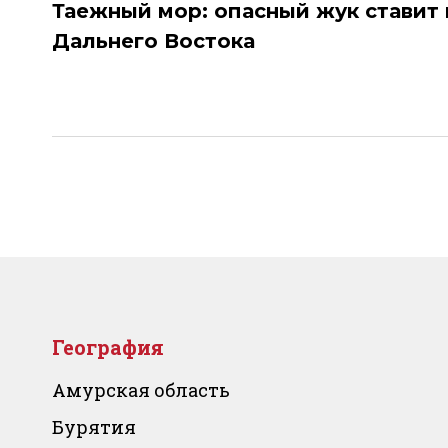
по
Таежный мор: опасный жук ставит 
Дальнего Востока
записям
География
Амурская область
Бурятия