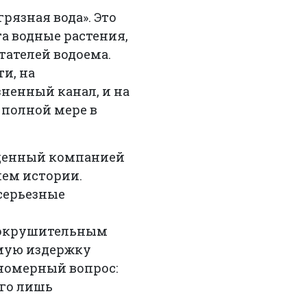
рязная вода». Это
та водные растения,
тателей водоема.
ти, на
ненный канал, и на
 полной мере в
ещенный компанией
ием истории.
 серьезные
сокрушительным
емую издержку
ономерный вопрос:
его лишь