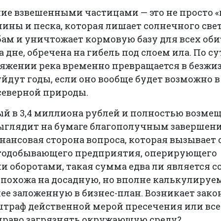
ие взвешенными частицами — это не просто «г
глины и песка, которая лишает солнечного све
ам и уничтожает кормовую базу для всех оби
 дне, обречена на гибель под слоем ила. По су
яжении река временно превращается в безжиз
уйдут годы, если оно вообще будет возможно в
северной природы.
ый в 3,4 миллиона рублей и полностью возм
выглядит на бумаге благополучным завершен
нансовая сторона вопроса, которая вызывает
отодобывающего предприятия, оперирующего
оборотами, такая сумма едва ли является 
а похожа на досадную, но вполне калькулиру
нее заложенную в бизнес-план. Возникает зак
 штраф действенной мерой пресечения или вс
право загрязнять окружающую среду?