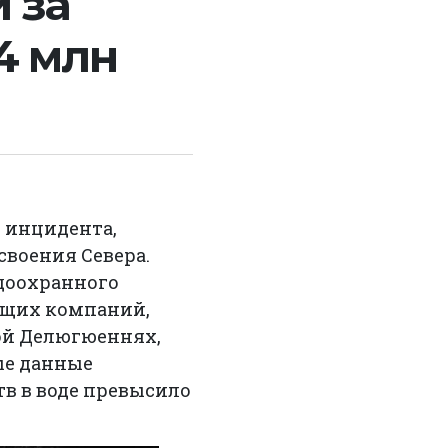
 за
4 млн
 инцидента,
воения Севера.
доохранного
ющих компаний,
ой Делюгюеннях,
ые данные
в в воде превысило