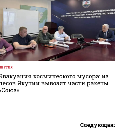
ЯКУТИЯ
ОПУБЛИКОВАНО
В
Эвакуация космического мусора: из
лесов Якутии вывозят части ракеты
«Союз»
Следующая: