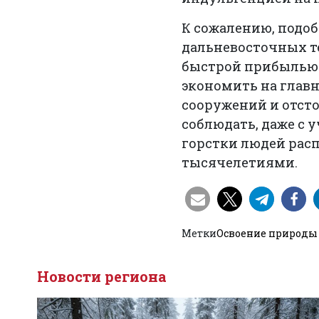
К сожалению, подо
дальневосточных те
быстрой прибылью 
экономить на глав
сооружений и отсто
соблюдать, даже с
горстки людей рас
тысячелетиями.
Метки
Освоение природы
Новости региона