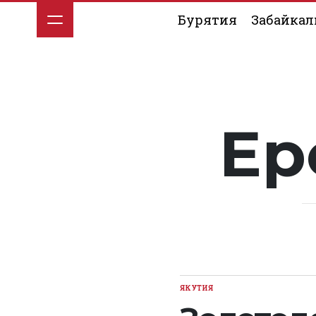
Перейти
Бурятия
Забайкал
к
содержимому
Ер
ЯКУТИЯ
ОПУБЛИКОВАНО
В