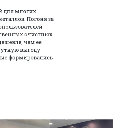
й для многих
еталлов. Погоня за
опользователей
ственных очистных
ешевле, чем ее
инутную выгоду
рые формировались