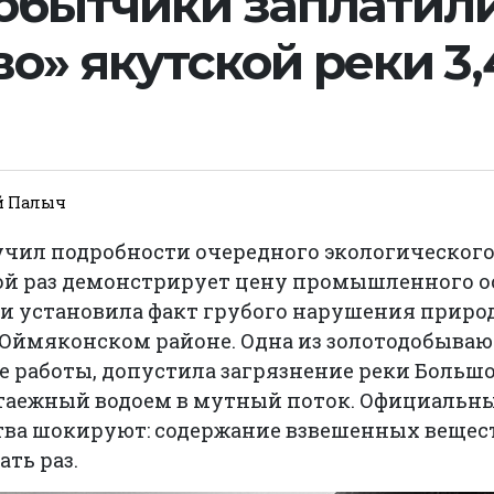
обытчики заплатили
о» якутской реки 3,
й Палыч
учил подробности очередного экологического
ой раз демонстрирует цену промышленного ос
и установила факт грубого нарушения приро
в Оймяконском районе. Одна из золотодобыва
 работы, допустила загрязнение реки Больш
таежный водоем в мутный поток. Официальн
тва шокируют: содержание взвешенных вещест
ть раз.