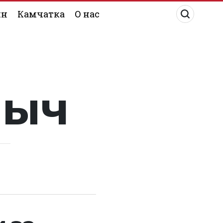
ин
Камчатка
О нас
лыч