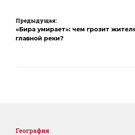
Навигация
Предыдущая:
по
«Бира умирает»: чем грозит жител
главной реки?
записям
География