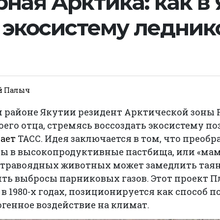
ная Арктика: как в
 экосистему ледник
й Палыч
районе Якутии резидент Арктической зоны 
оего отца, стремясь воссоздать экосистему по
ает
ТАСС. Идея заключается в том, что преобр
ы в высокопродуктивные пастбища, или «мамо
травоядных животных может замедлить таян
ить выбросы парниковых газов. Этот проект 
 в 1980-х годах, позиционируется как способ 
генное воздействие на климат.