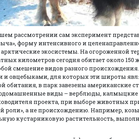
шем рассмотрении сам эксперимент представл
лыча», форму интенсивного и целенаправленн
е арктические экосистемы. На огороженной т
тных километров сегодня обитает около 150 
бой смешение видов разного происхождения.
 и овцебыками, для которых эти широты яв
й обитания, в парк завезены американские с
е одомашненные виды – верблюды, калмыцкие
ководителя проекта, при выборе животных пр
й роли», а не происхождению. Например, коз
ьную кустарниковую растительность, выпол