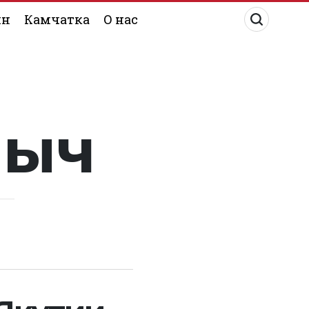
ин
Камчатка
О нас
лыч