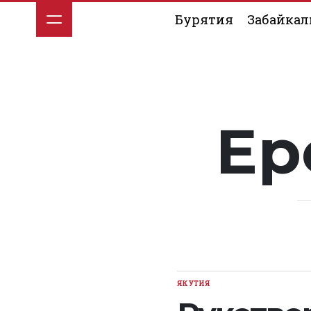
Перейти
Бурятия
Забайкал
к
содержимому
Ер
ЯКУТИЯ
ОПУБЛИКОВАНО
В