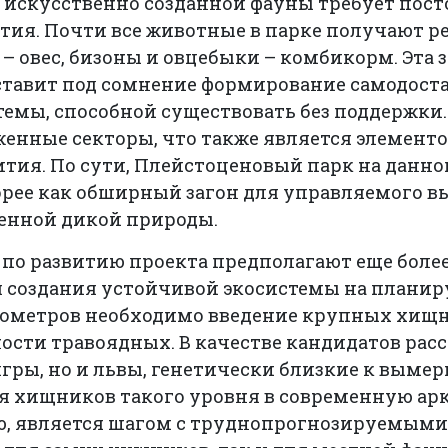
 искусственно созданной фауны требует пос
стия. Почти все животные в парке получают 
– овес, бизоны и овцебыки – комбикорм. Эта 
ставит под сомнение формирование самодост
емы, способной существовать без поддержки.
женные секторы, что также является элементо
ития. По сути, Плейстоценовый парк на данно
рее как обширный загон для управляемого вы
ленной дикой природы.
по развитию проекта предполагают еще более
я создания устойчивой экосистемы на плани
лометров необходимо введение крупных хищ
ости травоядных. В качестве кандидатов рас
игры, но и львы, генетически близкие к вы
я хищников такого уровня в современную ар
ю, является шагом с труднопрогнозируемым