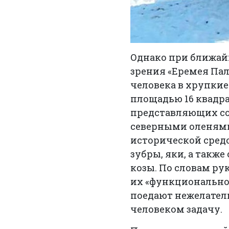
Однако при ближай
зрения «Еремея Па
человека в хрупки
площадью 16 квадра
представляющих со
северными оленями
исторической средо
зубры, яки, а такж
козы. По словам ру
их «функционально
поедают нежелател
человеком задачу.