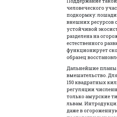
Поддержание такой
человеческого уча
подкормку: лошади 
внешних ресурсов 
устойчивой экосист
разделена на огоро
естественного разв
функционирует ско
образец восстанов
Дальнейшие планы 
вмешательство. Дл
150 квадратных ки
регуляции численн
только амурские т
львам. Интродукци
даже в огороженну