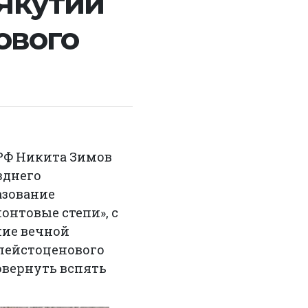
 Якутии
ового
РФ Никита Зимов
зднего
азование
нтовые степи», с
ие вечной
Плейстоценового
повернуть вспять