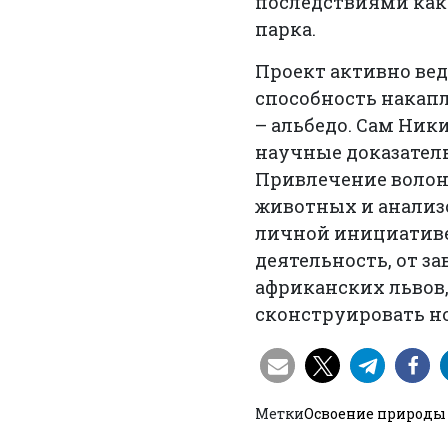
последствиями как 
парка.
Проект активно вед
способность накапл
– альбедо. Сам Ники
научные доказатель
Привлечение волонт
животных и анализо
личной инициативе 
деятельность, от з
африканских львов,
сконструировать но
Метки
Освоение природы