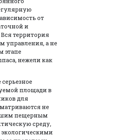
тоянного
регулярную
зависимость от
аточной и
 Вся территория
м управления, а не
м этапе
паса, нежели как
 серьезное
руемой площади в
ников для
сматриваются не
мершим пещерным
ктическую среду,
и экологическими