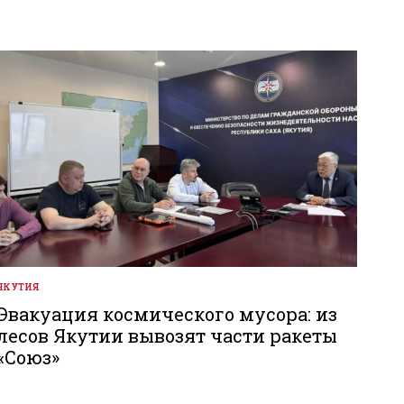
ЯКУТИЯ
ОПУБЛИКОВАНО
В
Эвакуация космического мусора: из
лесов Якутии вывозят части ракеты
«Союз»