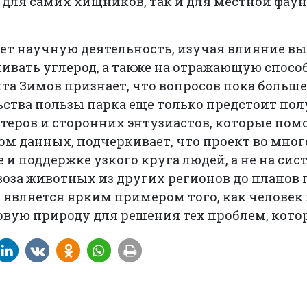
для самих хищников, так и для местной фау
ет научную деятельность, изучая влияние вып
ивать углерод, а также на отражающую спосо
та Зимов признает, что вопросов пока больше,
ства пользы парка еще только предстоит пол
еров и сторонних энтузиастов, которые помо
м данных, подчеркивает, что проект во мног
и поддержке узкого круга людей, а не на сист
авоза животных из других регионов до планов
 является ярким примером того, как человек
вую природу для решения тех проблем, котор