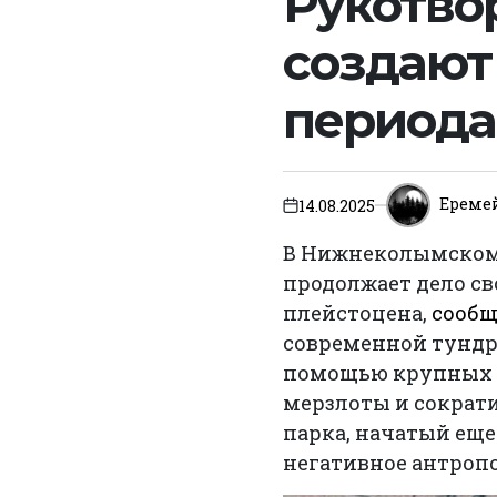
Рукотвор
создают
периода
Ереме
14.08.2025
on
В Нижнеколымском 
продолжает дело св
плейстоцена,
сообщ
современной тундр
помощью крупных 
мерзлоты и сократ
парка, начатый еще
негативное антропо