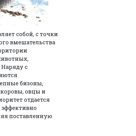
яет собой, с точки
ого вмешательства
ерритории
животных,
 Наряду с
ляются
тепные бизоны,
 коровы, овцы и
иоритет отдается
ы эффективно
няя поставленную