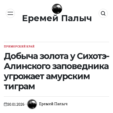
Перейти
к
Еремей Палыч
содержимому
ПРИМОРСКИЙ КРАЙ
ОПУБЛИКОВАНО
В
Добыча золота у Сихотэ-
Алинского заповедника
угрожает амурским
тиграм
Еремей Палыч
30.01.2026
on