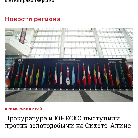
Метки
Браконьерство
Новости региона
ПРИМОРСКИЙ КРАЙ
ОПУБЛИКОВАНО
В
Прокуратура и ЮНЕСКО выступили
против золотодобычи на Сихотэ-Алине