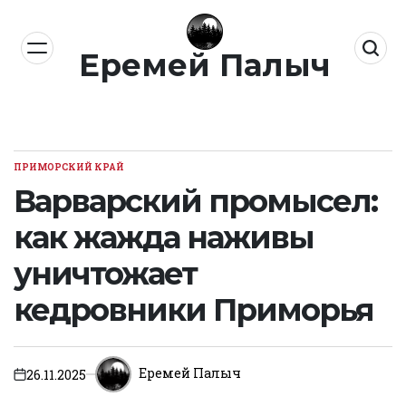
Перейти
к
Еремей Палыч
содержимому
ПРИМОРСКИЙ КРАЙ
ОПУБЛИКОВАНО
В
Варварский промысел:
как жажда наживы
уничтожает
кедровники Приморья
Еремей Палыч
26.11.2025
on