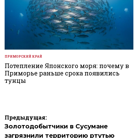
ПРИМОРСКИЙ КРАЙ
ОПУБЛИКОВАНО
В
Потепление Японского моря: почему в
Приморье раньше срока появились
тунцы
Навигация
Предыдущая:
по
Золотодобытчики в Сусумане
загрязнили территорию ртутью
записям