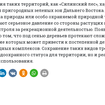
я таких территорий, как «Силинский лес», х
 пригородных зеленых зон Дальнего Востока.
а природы или особо охраняемой природной 
ют серьезное давление со стороны растущих 
нтроля за рекреационной деятельностью. Поя
о том, что под сенью деревьев протекают сл
ие которых может привести к постепенной д
ных комплексов. Сохранение таких видов тре
оохранного статуса для территории, но и ре
использования.