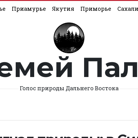
ье
Приамурье
Якутия
Приморье
Сахал
емей Па
Голос природы Дальнего Востока