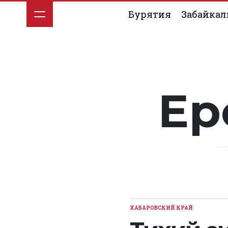
Перейти
Бурятия
Забайкал
к
содержимому
Ер
ХАБАРОВСКИЙ КРАЙ
ОПУБЛИКОВАНО
В