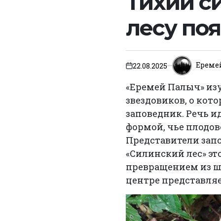
Тихий с
лесу по
Ереме
22.08.2025
on
«Еремей Палыч» изу
звездовиков, о кот
заповедник. Речь ид
формой, чье плодов
Представители зап
«Силинский лес» эт
превращением из ш
центре представля