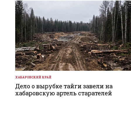
ХАБАРОВСКИЙ КРАЙ
ОПУБЛИКОВАНО
В
Дело о вырубке тайги завели на
хабаровскую артель старателей