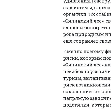
удивления. Геастру
экосистемы, форми
органики. Их стаби
«Силинский лес», с
здоровье конкретно
рода природным ин
еще сохраняет свою
Именно поэтому фи
риски, которым по
«Силинский лес» на
неизбежно увеличи
туризм, вытаптыва
риск возникновения
сохранении которо
напрямую зависит 
подстилки, которы