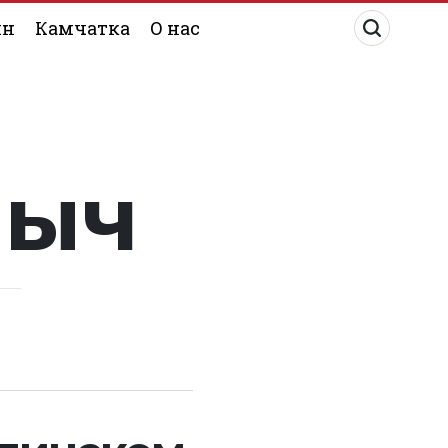
ин
Камчатка
О нас
лыч