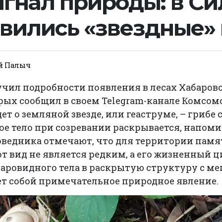
игнал природы: в С
явились «звездные»
й Палыч
чил подробности появления в лесах Хабаровс
орых сообщил в своем Telegram-канале Комсо
ет о земляной звезде, или геаструме, – грибе
ое тело при созревании раскрывается, напоми
оведника отмечают, что для территории пам
от вид не является редким, а его жизненный ц
аровидного тела в раскрытую структуру с ме
ет собой примечательное природное явление.