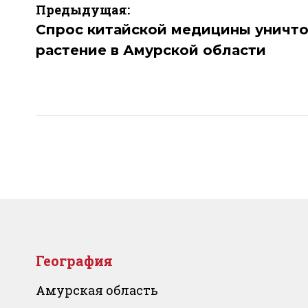
Навигация
Предыдущая:
по
Спрос китайской медицины уничт
растение в Амурской области
записям
География
Амурская область