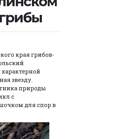
илинском
 грибы
кого края грибов-
мольский
 с характерной
ная звезду.
ятника природы
икл с
шочком для спор в