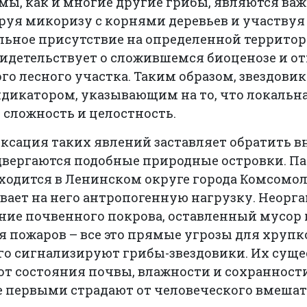
мы, как и многие другие грибы, являются ва
руя микоризу с корнями деревьев и участвуя
льное присутствие на определенной территор
видетельствует о сложившемся биоценозе и 
го лесного участка. Таким образом, звездовик
дикатором, указывающим на то, что локальна
 сложность и целостность.
ксация таких явлений заставляет обратить в
двергаются подобные природные островки. 
ходится в Ленинском округе города Комсомол
вает на него антропогенную нагрузку. Неорг
ние почвенного покрова, оставленный мусо
 пожаров – все это прямые угрозы для хрупко
го сигнализируют грибы-звездовики. Их сущ
от состояния почвы, влажности и сохранност
е первыми страдают от человеческого вмешат