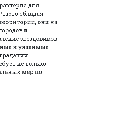
арактерна для
 Часто обладая
территории, они на
городов и
вление звездовиков
ожные и уязвимые
еградации
бует не только
альных мер по