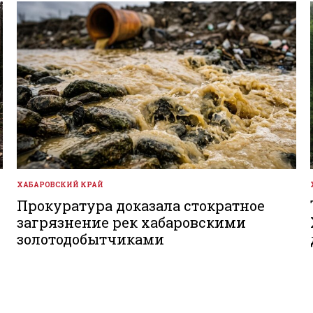
ХАБАРОВСКИЙ КРАЙ
ОПУБЛИКОВАНО
В
Прокуратура доказала стократное
загрязнение рек хабаровскими
золотодобытчиками