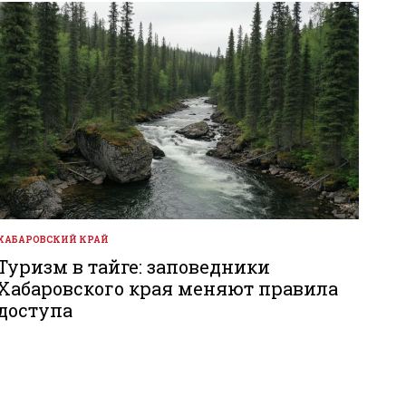
ХАБАРОВСКИЙ КРАЙ
ОПУБЛИКОВАНО
В
Туризм в тайге: заповедники
Хабаровского края меняют правила
доступа