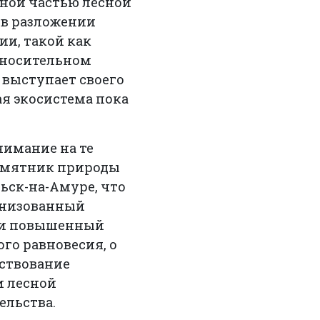
жной частью лесной
 в разложении
ии, такой как
относительном
 выступает своего
я экосистема пока
нимание на те
Памятник природы
ьск-на-Амуре, что
анизованный
р и повышенный
го равновесия, о
ествование
и лесной
ельства.