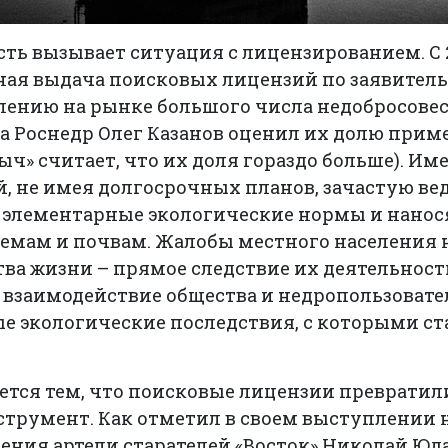
ть вызывает ситуация с лицензированием. С 2
ная выдача поисковых лицензий по заявител
влению на рынке большого числа недобросове
ва Роснедр Олег Казанов оценил их долю приме
ыч» считает, что их доля гораздо больше). Им
й, не имея долгосрочных планов, зачастую в
 элементарные экологические нормы и нано
емам и почвам. Жалобы местного населения н
ва жизни – прямое следствие их деятельности.
на взаимодействие общества и недропользовате
е экологические последствия, с которыми с
тся тем, что поисковые лицензии превратил
трумент. Как отметил в своем выступлении 
ения артели старателей «Восток» Николай Юд