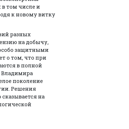
 в том числе и
водя к новому витку
вий разных
ензию на добычу,
с особо защитными
т о том, что при
аются в полной
а Владимира
целое поколение
гии. Решения
 сказывается на
ологической