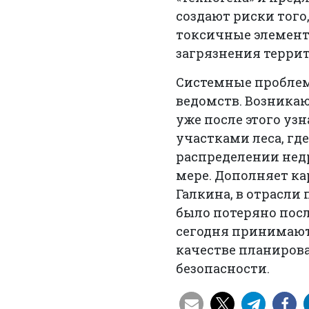
создают риски того
токсичные элементы
загрязнения терри
Системные проблем
ведомств. Возникаю
уже после этого уз
участками леса, гд
распределении нед
мере. Дополняет ка
Галкина, в отрасли
было потеряно пос
сегодня принимают
качестве планирова
безопасности.