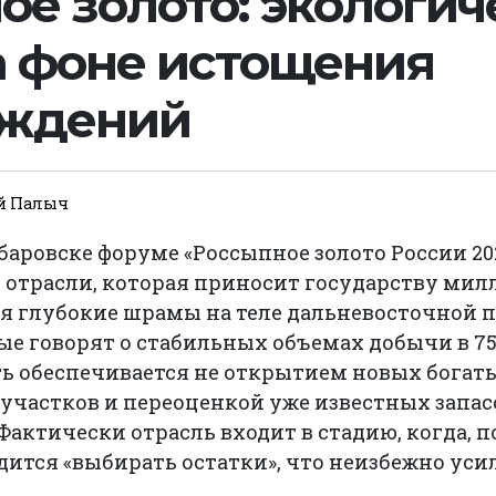
ое золото: экологич
а фоне истощения
ождений
й Палыч
аровске форуме «Россыпное золото России 20
 отрасли, которая приносит государству мил
бя глубокие шрамы на теле дальневосточной 
е говорят о стабильных объемах добычи в 75
ь обеспечивается не открытием новых богаты
участков и переоценкой уже известных запас
. Фактически отрасль входит в стадию, когда,
ится «выбирать остатки», что неизбежно уси
.