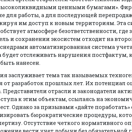
 «высоколиквидными ценными бумагами». Фи
не для работы, а для последующей перепрод
кируя им доступ к новым территориям. Эта 
обствует атмосфере безответственности, где з
ль и сохранении экосистем отходит на второ
снедрами автоматизированная система учета
а будет отслеживать нарушения постфактум, 
быть нанесен.
ия заслуживает тема так называемых техног
я от разработок прошлых лет. Их потенциал о
. Представители отрасли и законодатели акт
ступа к этим объектам, ссылаясь на экономи
ест. Однако за призывами «дайте поработать»
зировать бюрократические процедуры, кот
пертизу. Отсутствие четкого нормативного о
ложение вести учет добычи без обязательной 