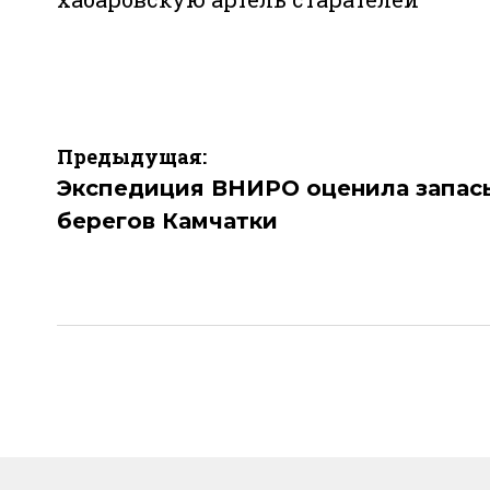
Навигация
Предыдущая:
по
Экспедиция ВНИРО оценила запасы
берегов Камчатки
записям