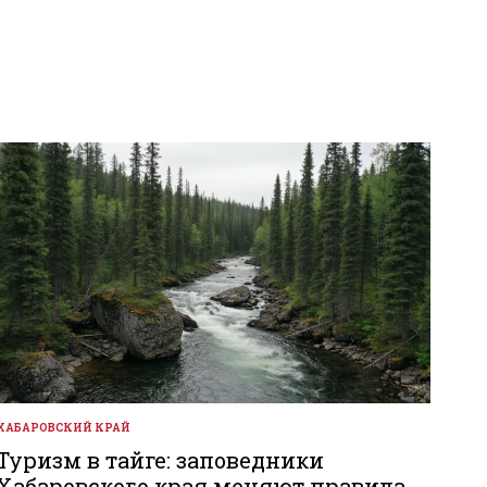
ХАБАРОВСКИЙ КРАЙ
ОПУБЛИКОВАНО
В
Туризм в тайге: заповедники
Хабаровского края меняют правила