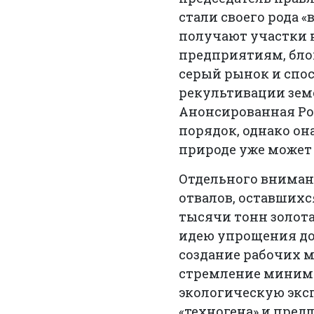
стали своего рода
получают участки 
предприятиям, бло
серый рынок и спос
рекультивации земе
Анонсированная Ро
порядок, однако он
природе уже может 
Отдельного вниман
отвалов, оставшихс
тысячи тонн золота
идею упрощения до
создание рабочих м
стремление миними
экологическую экс
«техногена» и пред