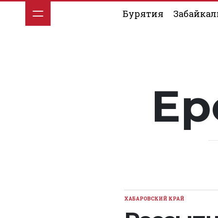
Перейти
Бурятия
Забайкал
к
содержимому
Ер
ХАБАРОВСКИЙ КРАЙ
ОПУБЛИКОВАНО
В