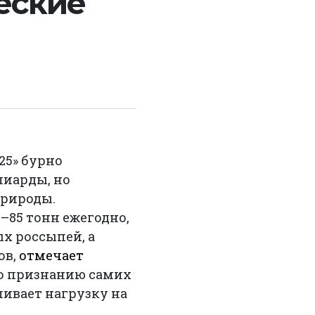
еские
25» бурно
лиарды, но
природы.
–85 тонн ежегодно,
х россыпей, а
ов,
отмечает
 по признанию самих
ливает нагрузку на