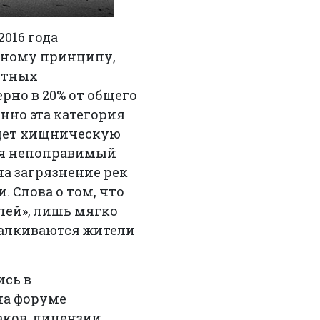
016 года
ьному принципу,
стных
рно в 20% от общего
енно эта категория
едет хищническую
ся непоправимый
а загрязнение рек
 Слова о том, что
лей», лишь мягко
талкиваются жители
ись в
на форуме
аков, лицензии