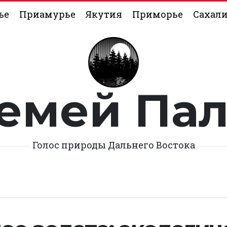
ье
Приамурье
Якутия
Приморье
Сахал
емей Па
Голос природы Дальнего Востока