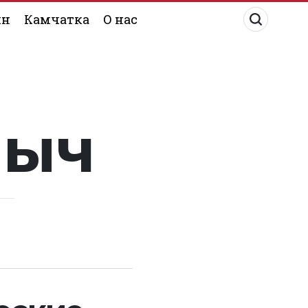
ин
Камчатка
О нас
лыч