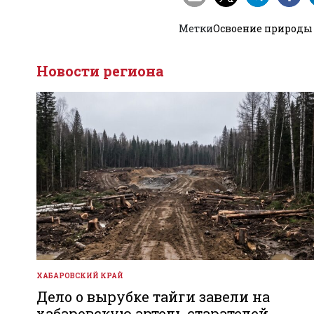
Метки
Освоение природы
Новости региона
ХАБАРОВСКИЙ КРАЙ
ОПУБЛИКОВАНО
В
Дело о вырубке тайги завели на
хабаровскую артель старателей