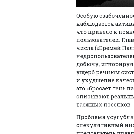
Особую озабоченнос
наблюдается актив
что привело к поя
пользователей. Гла
числа («Еремей Пал
недропользователе
добычу, игнорируя
ущерб речным сист
и ухудшение качест
это «бросает тень 
описывают реальны
таежных поселков.
Проблема усугубляе
спекулятивный инс
председатель правл