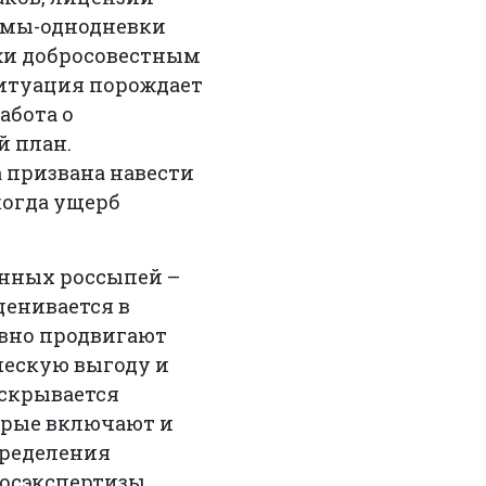
рмы-однодневки
ажи добросовестным
ситуация порождает
абота о
й план.
 призвана навести
когда ущерб
енных россыпей –
ценивается в
ивно продвигают
ческую выгоду и
 скрывается
орые включают и
пределения
госэкспертизы