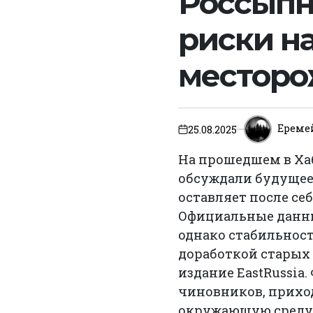
Россыпн
риски н
местор
Ереме
25.08.2025
on
На прошедшем в Хаб
обсуждали будущее
оставляет после се
Официальные данны
однако стабильност
доработкой старых 
издание EastRussia
чиновников, приход
окружающую среду