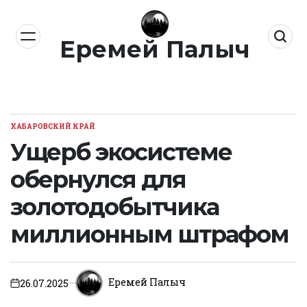
Перейти
к
Еремей Палыч
содержимому
ХАБАРОВСКИЙ КРАЙ
ОПУБЛИКОВАНО
В
Ущерб экосистеме
обернулся для
золотодобытчика
миллионным штрафом
Еремей Палыч
26.07.2025
on