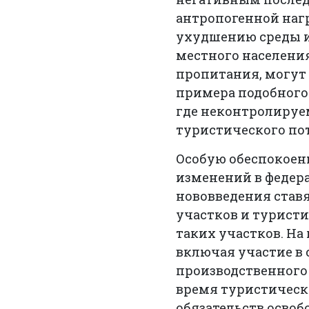
антропогенной нагр
ухудшению среды и
местного населения
пропитания, могут
примера подобного 
где неконтролируе
туристического по
Особую обеспокоен
изменений в федера
нововведения став
участков и турист
таких участков. На
включая участие в
производственного 
время туристически
обязательств освоб