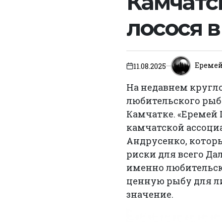
Камчатск
лосося в
Ереме
11.08.2025
on
На недавнем кругл
любительского рыбо
Камчатке. «Еремей
камчатской ассоци
Андрусенко, котор
риски для всего Да
именно любительск
ценную рыбу для ли
значение.