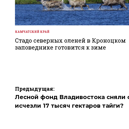
КАМЧАТСКИЙ КРАЙ
ОПУБЛИКОВАНО
В
Стадо северных оленей в Кроноцком
заповеднике готовится к зиме
Навигация
Предыдущая:
по
Лесной фонд Владивостока сняли с
исчезли 17 тысяч гектаров тайги?
записям