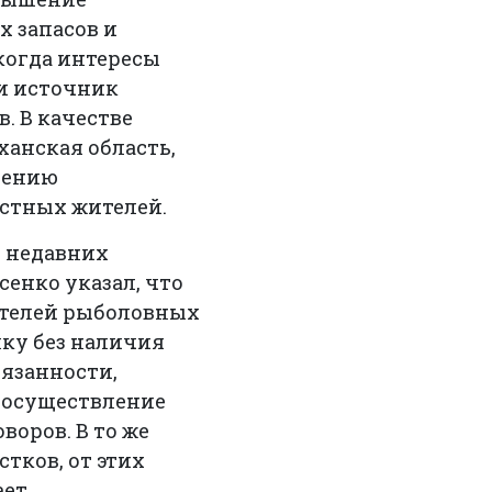
х запасов и
когда интересы
 и источник
. В качестве
ханская область,
дению
естных жителей.
е недавних
енко указал, что
ателей рыболовных
ку без наличия
бязанности,
 осуществление
воров. В то же
тков, от этих
ает