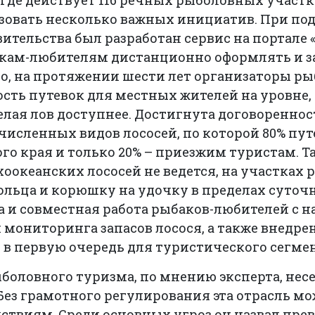
 где действует 116 речных рыболовных участк
изовать несколько важных инициатив. При по
ительства был разработан сервис на портале «
ам-любителям дистанционно оформлять и з
го, на протяжении шести лет организаторы ры
ть путевок для местных жителей на уровне,
делая лов доступнее. Достигнута договоренно
численных видов лососей, по которой 80% пут
о края и только 20% – приезжим туристам. Т
оокеанских лососей не ведется, на участках
гольца и корюшку на удочку в пределах суто
а и совместная работа рыбаков-любителей с
 мониторинга запасов лосося, а также внедр
 в первую очередь для туристического сегмен
боловного туризма, по мнению эксперта, несет
Без грамотного регулирования эта отрасль мо
ствиям. Среди основных угроз он назвал пр