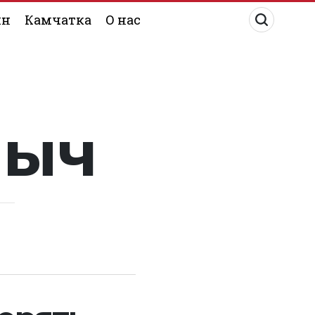
ин
Камчатка
О нас
лыч