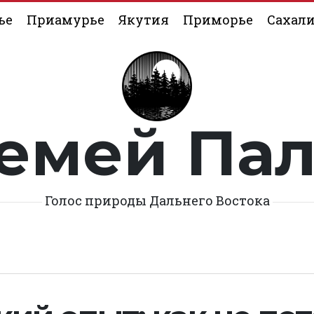
ье
Приамурье
Якутия
Приморье
Сахал
емей Па
Голос природы Дальнего Востока