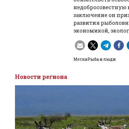
недобросовестную 
заключение он приз
развития рыболовн
экономикой, эколог
Метки
Рыба и люди
Новости региона