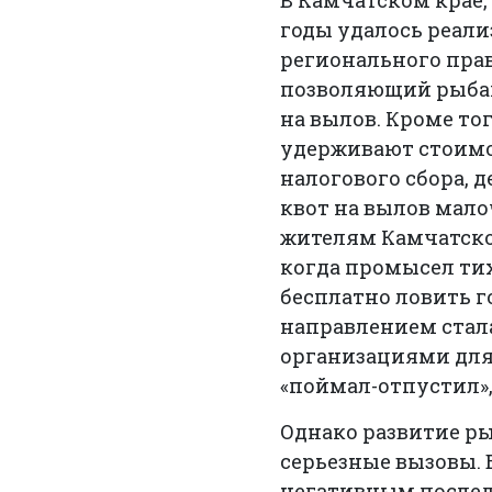
В Камчатском крае,
годы удалось реал
регионального прав
позволяющий рыбак
на вылов. Кроме то
удерживают стоимос
налогового сбора, 
квот на вылов мало
жителям Камчатског
когда промысел тих
бесплатно ловить 
направлением стал
организациями для
«поймал-отпустил»,
Однако развитие ры
серьезные вызовы. 
негативным послед