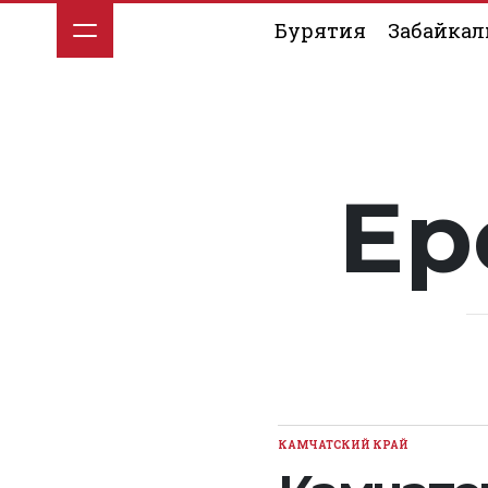
Перейти
Бурятия
Забайкал
к
содержимому
Ер
КАМЧАТСКИЙ КРАЙ
ОПУБЛИКОВАНО
В