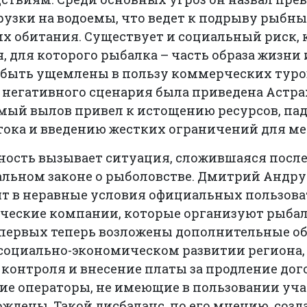
узки на водоемы, что ведет к подрыву рыбны
х обитания. Существует и социальный риск, 
, для которого рыбалка – часть образа жизни
 быть ущемлены в пользу коммерческих туров
негативного сценария была приведена Астра
мый вылов привел к истощению ресурсов, па
тока и введению жестких ограничений для м
ность вызывает ситуация, сложившаяся посл
льном законе о рыболовстве. Дмитрий Андрус
ят в неравные условия официальных пользов
ические компании, которые организуют рыбал
 первых теперь возложены дополнительные о
 социально-экономическом развитии региона,
контроля и внесение платы за продление дого
е операторы, не имеющие в пользовании учас
ождены. Такой дисбаланс, по его мнению, созд