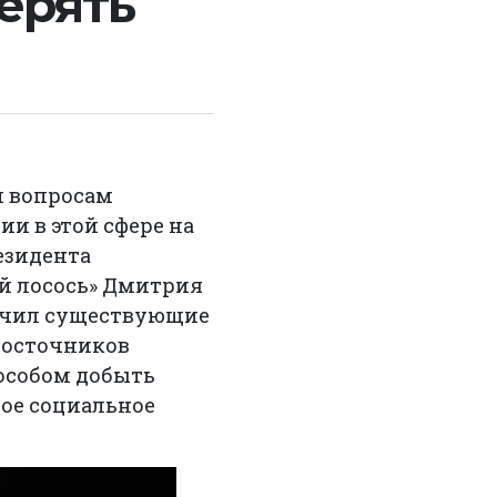
терять
м вопросам
и в этой сфере на
езидента
й лосось» Дмитрия
начил существующие
евосточников
особом добыть
бое социальное