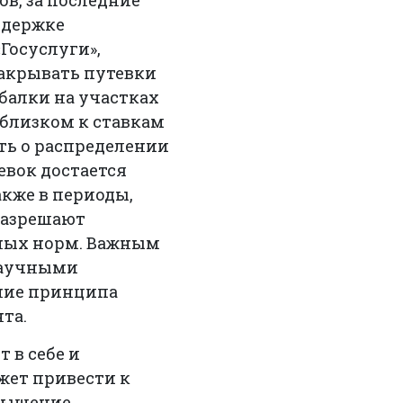
ов, за последние
ддержке
Госуслуги»,
акрывать путевки
балки на участках
 близком к ставкам
сть о распределении
евок достается
акже в периоды,
 разрешают
чных норм. Важным
 научными
ение принципа
та.
 в себе и
жет привести к
евышение