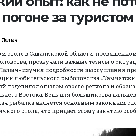
ий опыт: как не по
 погоне за туристом
й Палыч
ом столе в Сахалинской области, посвященно
ловства, прозвучали важные тезисы о ситуаци
 Палыч» изучил подробности выступления пр
ации любительского рыболовства «Камчатски
ый поделился опытом своего региона и обоз
льнего Востока. Ведь для большинства дальн
ая рыбалка является основным законным сп
чного стола, что придает этому занятию осо