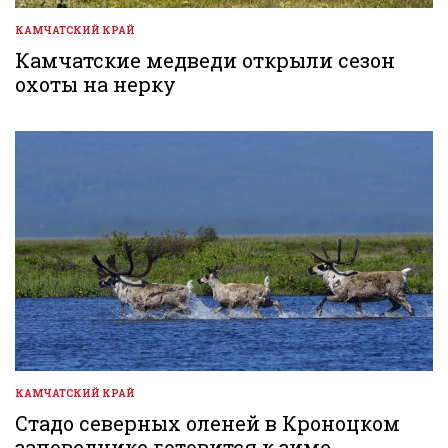
КАМЧАТСКИЙ КРАЙ
ОПУБЛИКОВАНО
В
Камчатские медведи открыли сезон
охоты на нерку
КАМЧАТСКИЙ КРАЙ
ОПУБЛИКОВАНО
В
Стадо северных оленей в Кроноцком
заповеднике готовится к зиме