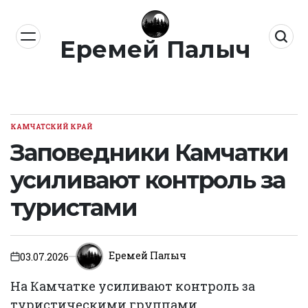
Перейти
к
Еремей Палыч
содержимому
КАМЧАТСКИЙ КРАЙ
ОПУБЛИКОВАНО
В
Заповедники Камчатки
усиливают контроль за
туристами
Еремей Палыч
03.07.2026
on
На Камчатке усиливают контроль за
туристическими группами,