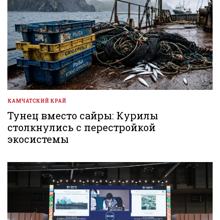
КАМЧАТСКИЙ КРАЙ
ОПУБЛИКОВАНО
В
Тунец вместо сайры: Курилы
столкнулись с перестройкой
экосистемы