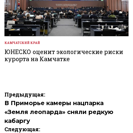
КАМЧАТСКИЙ КРАЙ
ОПУБЛИКОВАНО
В
ЮНЕСКО оценит экологические риски
курорта на Камчатке
Навигация
Предыдущая:
по
В Приморье камеры нацпарка
«Земля леопарда» сняли редкую
записям
кабаргу
Следующая: