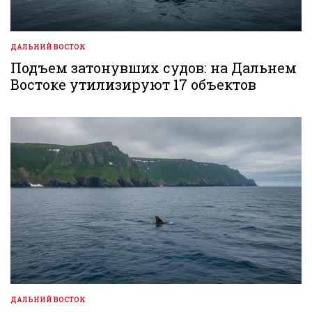
ДАЛЬНИЙ ВОСТОК
ОПУБЛИКОВАНО
В
Подъем затонувших судов: на Дальнем
Востоке утилизируют 17 объектов
ДАЛЬНИЙ ВОСТОК
ОПУБЛИКОВАНО