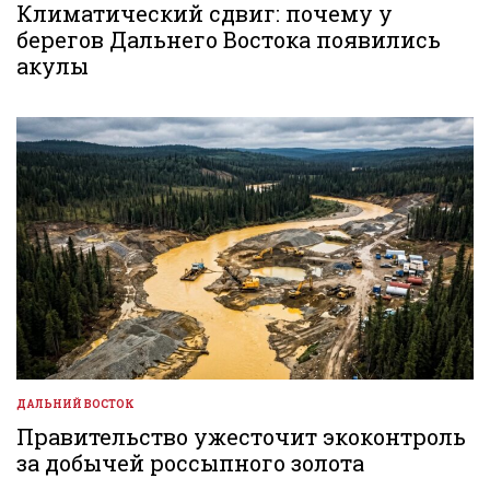
В
Климатический сдвиг: почему у
берегов Дальнего Востока появились
акулы
ДАЛЬНИЙ ВОСТОК
ОПУБЛИКОВАНО
В
Правительство ужесточит экоконтроль
за добычей россыпного золота