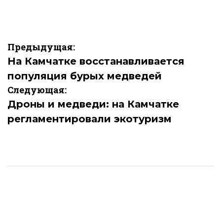
Навигация
Предыдущая:
по
На Камчатке восстанавливается
популяция бурых медведей
записям
Следующая:
Дроны и медведи: на Камчатке
регламентировали экотуризм