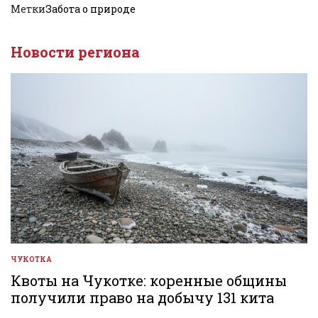
Метки
Забота о природе
Новости региона
ЧУКОТКА
ОПУБЛИКОВАНО
В
Квоты на Чукотке: коренные общины
получили право на добычу 131 кита