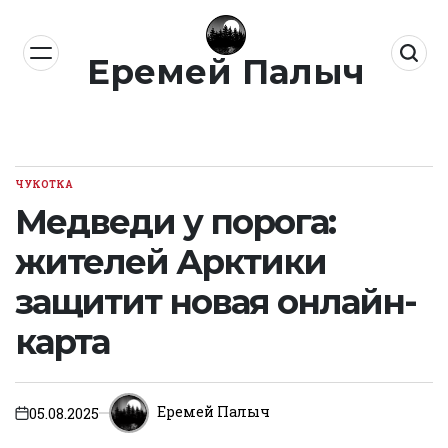
Перейти
к
Еремей Палыч
содержимому
ЧУКОТКА
ОПУБЛИКОВАНО
В
Медведи у порога:
жителей Арктики
защитит новая онлайн-
карта
Еремей Палыч
05.08.2025
on