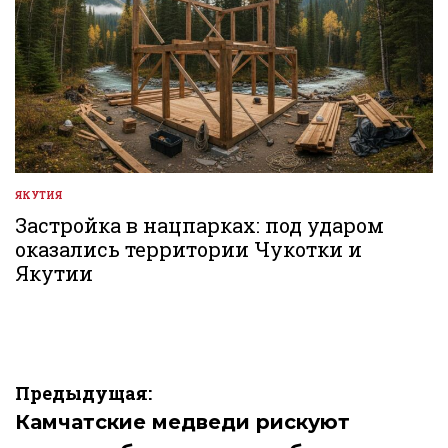
ЯКУТИЯ
ОПУБЛИКОВАНО
В
Застройка в нацпарках: под ударом
оказались территории Чукотки и
Якутии
Навигация
Предыдущая:
по
Камчатские медведи рискуют