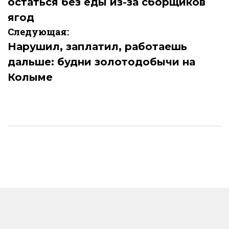
остаться без еды из-за сборщиков
записям
ягод
Следующая:
Нарушил, заплатил, работаешь
дальше: будни золотодобычи на
Колыме