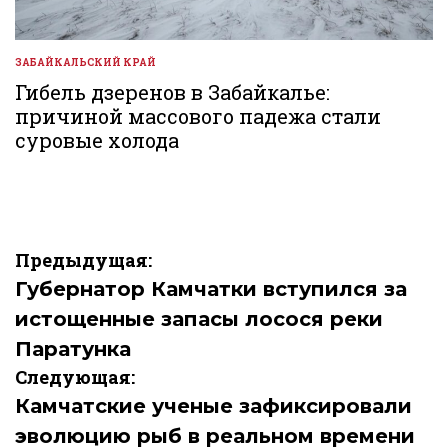
ЗАБАЙКАЛЬСКИЙ КРАЙ
ОПУБЛИКОВАНО
В
Гибель дзеренов в Забайкалье:
причиной массового падежа стали
суровые холода
Навигация
Предыдущая:
по
Губернатор Камчатки вступился за
истощенные запасы лосося реки
записям
Паратунка
Следующая:
Камчатские ученые зафиксировали
эволюцию рыб в реальном времени