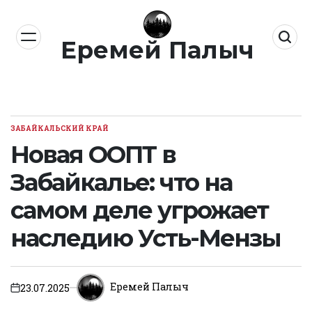
Перейти
к
Еремей Палыч
содержимому
ЗАБАЙКАЛЬСКИЙ КРАЙ
ОПУБЛИКОВАНО
В
Новая ООПТ в
Забайкалье: что на
самом деле угрожает
наследию Усть-Мензы
Еремей Палыч
23.07.2025
on