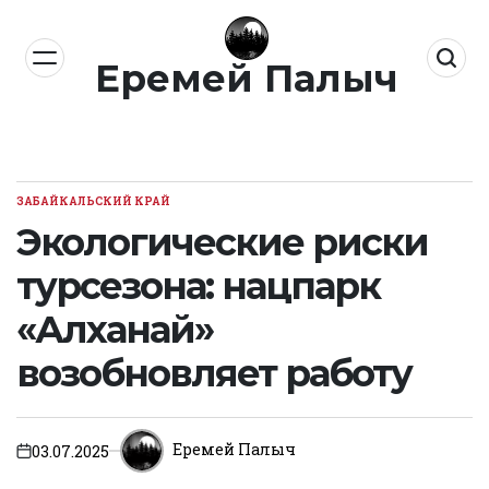
Перейти
к
Еремей Палыч
содержимому
ЗАБАЙКАЛЬСКИЙ КРАЙ
ОПУБЛИКОВАНО
В
Экологические риски
турсезона: нацпарк
«Алханай»
возобновляет работу
Еремей Палыч
03.07.2025
on