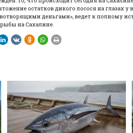
жден: то, что происходит сегодня на Сахалине,
тожение остатков дикого лосося на глазах у в
вотворящими деньгами», ведет к полному и
 рыбы на Сахалине.