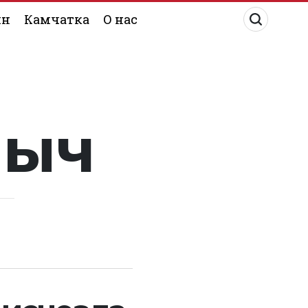
ин
Камчатка
О нас
лыч