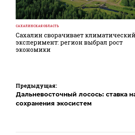
САХАЛИНСКАЯ ОБЛАСТЬ
ОПУБЛИКОВАНО
В
Сахалин сворачивает климатически
эксперимент: регион выбрал рост
экономики
Навигация
Предыдущая:
по
Дальневосточный лосось: ставка н
сохранения экосистем
записям