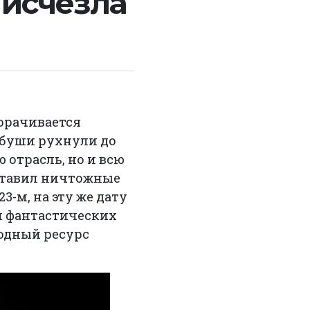
 исчезла
ворачивается
рбуши рухнули до
 отрасль, но и всю
оставил ничтожные
3-м, на эту же дату
ли фантастических
родный ресурс