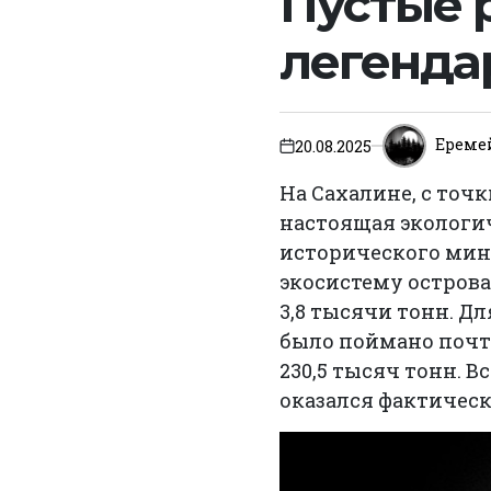
Пустые 
легенда
Ереме
20.08.2025
on
На Сахалине, с точ
настоящая экологи
исторического мини
экосистему острова
3,8 тысячи тонн. Дл
было поймано почти
230,5 тысяч тонн. 
оказался фактичес