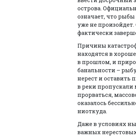
ввести досрочный 
острова. Официальн
означает, что рыбы 
уже не произойдет.
фактически заверш
Причины катастроф
находятся в хороше
в прошлом, и приро
банальности – рыбу
нерест и оставить 
в реки пропускали 
прорваться, массов
оказалось бессильн
ниоткуда.
Даже в условиях ны
важных нерестовых