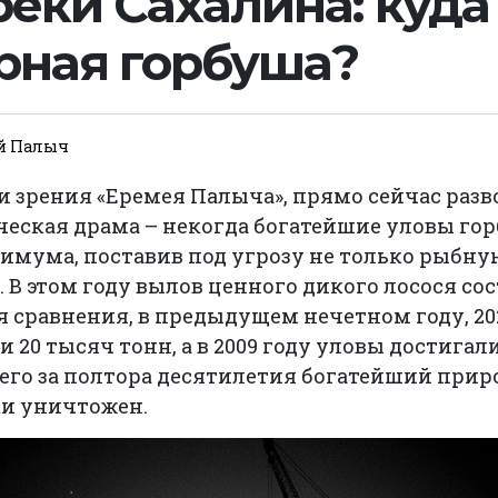
реки Сахалина: куда
рная горбуша?
й Палыч
ки зрения «Еремея Палыча», прямо сейчас раз
ческая драма – некогда богатейшие уловы го
мума, поставив под угрозу не только рыбную
. В этом году вылов ценного дикого лосося с
я сравнения, в предыдущем нечетном году, 202
 20 тысяч тонн, а в 2009 году уловы достига
Всего за полтора десятилетия богатейший при
ки уничтожен.