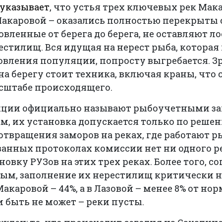
указывает
, что устья трех ключевых рек Мак
 Макаровой – оказались полностью перекрыты
овленные от берега до берега, не оставляют л
естилищ. Вся идущая на нерест рыба, которая
овления популяции, попросту выгребается. 
а берегу стоит техника, включая краны, что 
штабе происходящего.
кции официально называют рыбоучетными з
м, их установка допускается только по реш
твращения заморов на реках, где работают р
ванных протоколах комиссии нет ни одного р
овку РУЗов на этих трех реках. Более того, со
м, заполнение их нерестилищ критически ни
Макаровой – 44%, а в Лазовой – менее 8% от но
и быть не может – реки пусты.