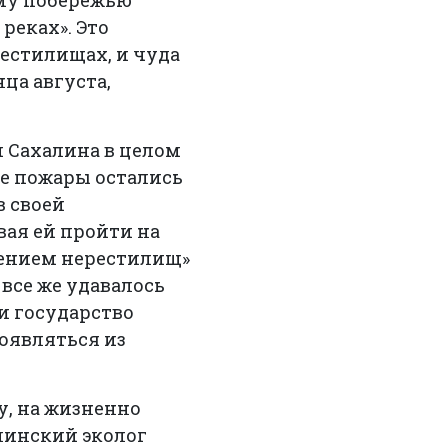
ому побережью
реках». Это
рестилищах, и чуда
ца августа,
 Сахалина в целом
ые пожары остались
в своей
вая ей пройти на
нением нерестилищ»
все же удавалось
и государство
появляться из
у, на жизненно
линский эколог