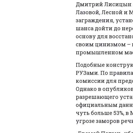
Дмитрий Лисицын
Лазовой, Лесной и
заграждения, устан
шанса дойти до нер
основу для восстан
своим цинизмом – н
промышленном мас
Подобные констру
РУЗами. По правила
комиссии для предо
Однако в опублико
разрешающего устан
официальным данны
чуть больше 53%, в 
угрозе заморов реч