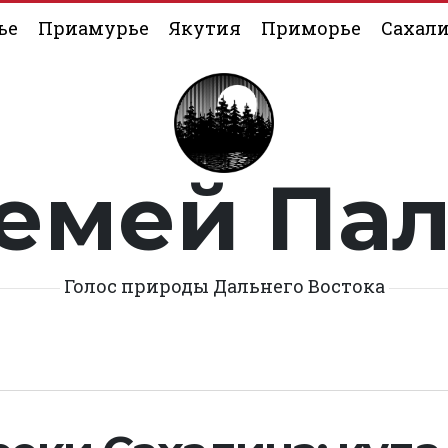
ье
Приамурье
Якутия
Приморье
Сахал
емей Па
Голос природы Дальнего Востока