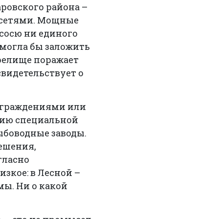
аровского района –
 сетями. Мощные
ососю ни единого
 могла бы заложить
Зрелище поражает
свидетельствует о
аграждениями или
ению специальной
ыбоводные заводы.
ешения,
гласно
зкое: в Лесной –
рмы. Ни о какой