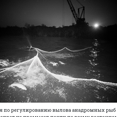
я по регулированию вылова анадромных рыб