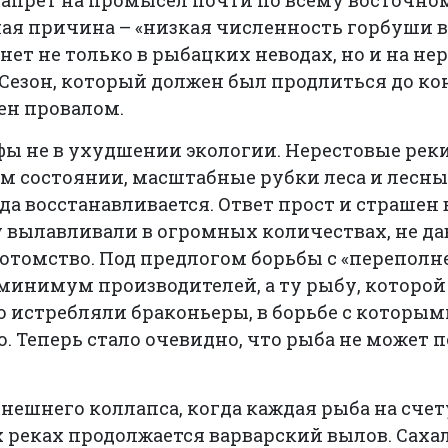
запрет на промысел почти по всему восточн
ая причина – «низкая численность горбуши в 
нет не только в рыбацких неводах, но и на не
 Сезон, который должен был продлиться до кон
ен провалом.
ы не в ухудшении экологии. Нерестовые реки
м состоянии, масштабные рубки леса и лесн
да восстанавливается. Ответ прост и страшен 
 вылавливали в огромных количествах, не да
потомство. Под предлогом борьбы с «перепол
минимум производителей, а ту рыбу, которой 
о истребляли браконьеры, в борьбе с которым
о. Теперь стало очевидно, что рыба не может 
нешнего коллапса, когда каждая рыба на счет
 реках продолжается варварский вылов. Саха