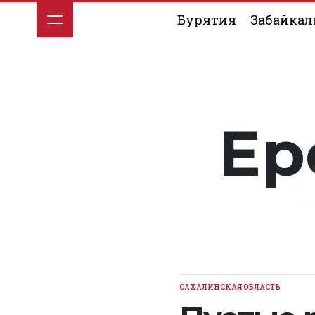
Перейти
Бурятия
Забайкал
к
содержимому
Ер
САХАЛИНСКАЯ ОБЛАСТЬ
ОПУБЛИКОВАНО
В