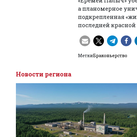
«Еремей Палыч» убе
а планомерное унич
подкрепленная «жи
последней красной
Метки
Браконьерство
Новости региона