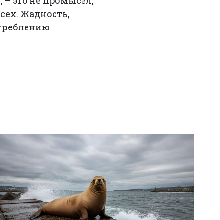
 – это не промысел,
сех. Жадность,
стреблению