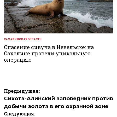
САХАЛИНСКАЯ ОБЛАСТЬ
ОПУБЛИКОВАНО
В
Спасение сивуча в Невельске: на
Сахалине провели уникальную
операцию
Навигация
Предыдущая:
по
Сихотэ-Алинский заповедник против
добычи золота в его охранной зоне
записям
Следующая: