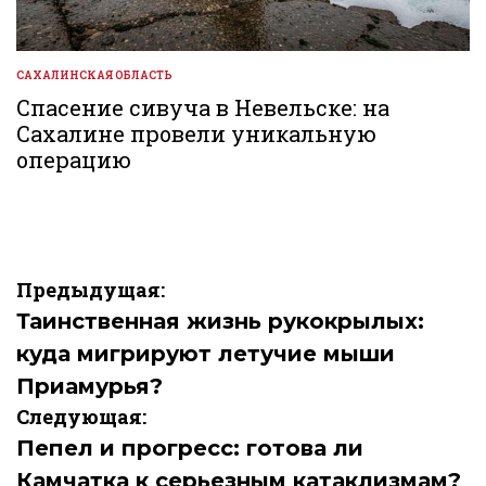
САХАЛИНСКАЯ ОБЛАСТЬ
ОПУБЛИКОВАНО
В
Спасение сивуча в Невельске: на
Сахалине провели уникальную
операцию
Навигация
Предыдущая:
по
Таинственная жизнь рукокрылых:
куда мигрируют летучие мыши
записям
Приамурья?
Следующая:
Пепел и прогресс: готова ли
Камчатка к серьезным катаклизмам?