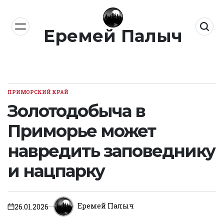
Перейти
к
Еремей Палыч
содержимому
ПРИМОРСКИЙ КРАЙ
ОПУБЛИКОВАНО
В
Золотодобыча в
Приморье может
навредить заповеднику
и нацпарку
Еремей Палыч
26.01.2026
on