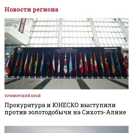
Новости региона
ПРИМОРСКИЙ КРАЙ
ОПУБЛИКОВАНО
В
Прокуратура и ЮНЕСКО выступили
против золотодобычи на Сихотэ-Алине