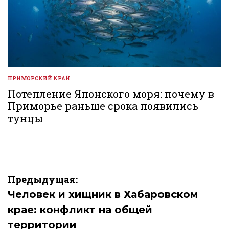
ПРИМОРСКИЙ КРАЙ
ОПУБЛИКОВАНО
В
Потепление Японского моря: почему в
Приморье раньше срока появились
тунцы
Навигация
Предыдущая:
по
Человек и хищник в Хабаровском
крае: конфликт на общей
записям
территории