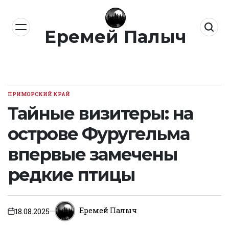
Перейти
к
Еремей Палыч
содержимому
ПРИМОРСКИЙ КРАЙ
ОПУБЛИКОВАНО
В
Тайные визитеры: на
острове Фуругельма
впервые замечены
редкие птицы
Еремей Палыч
18.08.2025
on