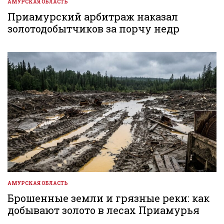
АМУРСКАЯ ОБЛАСТЬ
ОПУБЛИКОВАНО
В
Приамурский арбитраж наказал
золотодобытчиков за порчу недр
АМУРСКАЯ ОБЛАСТЬ
ОПУБЛИКОВАНО
В
Брошенные земли и грязные реки: как
добывают золото в лесах Приамурья