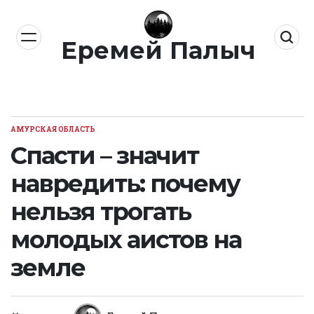
Перейти
к
Еремей Палыч
содержимому
АМУРСКАЯ ОБЛАСТЬ
ОПУБЛИКОВАНО
В
Спасти – значит
навредить: почему
нельзя трогать
молодых аистов на
земле