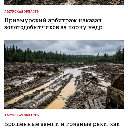
АМУРСКАЯ ОБЛАСТЬ
ОПУБЛИКОВАНО
В
Приамурский арбитраж наказал
золотодобытчиков за порчу недр
АМУРСКАЯ ОБЛАСТЬ
ОПУБЛИКОВАНО
В
Брошенные земли и грязные реки: как