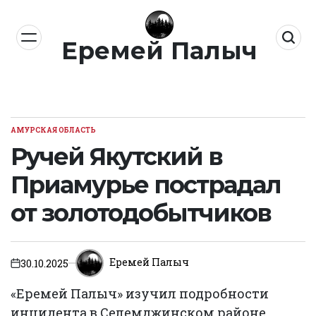
Перейти
к
Еремей Палыч
содержимому
АМУРСКАЯ ОБЛАСТЬ
ОПУБЛИКОВАНО
В
Ручей Якутский в
Приамурье пострадал
от золотодобытчиков
Еремей Палыч
30.10.2025
on
«Еремей Палыч» изучил подробности
инцидента в Селемджинском районе