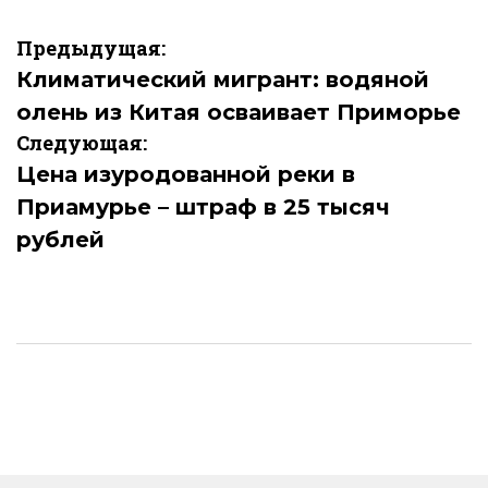
Навигация
Предыдущая:
по
Климатический мигрант: водяной
олень из Китая осваивает Приморье
записям
Следующая:
Цена изуродованной реки в
Приамурье – штраф в 25 тысяч
рублей