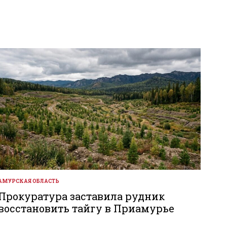
АМУРСКАЯ ОБЛАСТЬ
ОПУБЛИКОВАНО
В
Прокуратура заставила рудник
восстановить тайгу в Приамурье