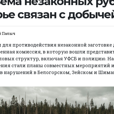
ъема незаконных руб
ье связан с добыче
й Палыч
 для противодействия незаконной заготовке
енная комиссия, в которую вошли представи
ловых структур, включая УФСБ и полицию. На
ния стали планы совместных мероприятий и
в нарушений в Белогорском, Зейском и Шим