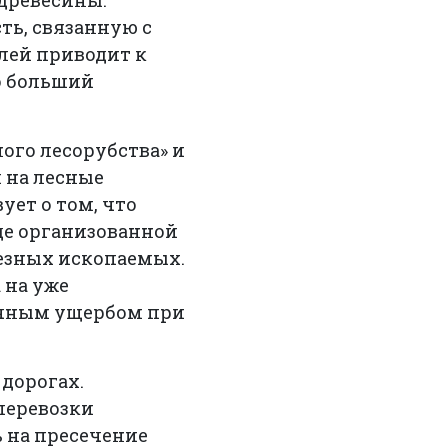
древесины.
ть, связанную с
лей приводит к
о больший
ого лесорубства» и
 на лесные
ует о том, что
де организованной
езных ископаемых.
 на уже
очным ущербом при
дорогах.
перевозки
 на пресечение