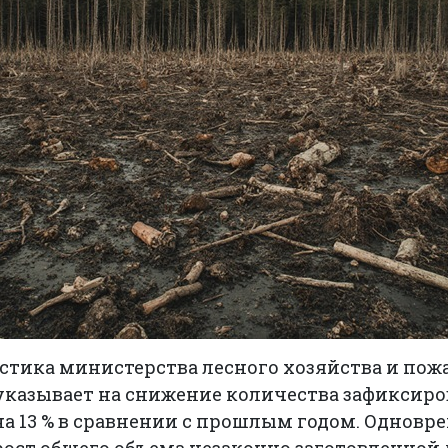
стика министерства лесного хозяйства и пож
указывает на снижение количества зафиксир
а 13 % в сравнении с прошлым годом. Одновр