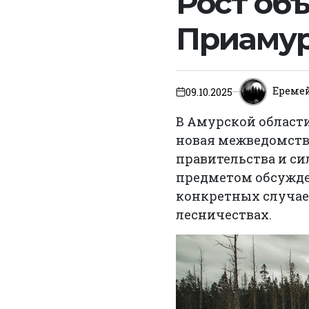
Рост об
Приамур
Ереме
09.10.2025
on
В Амурской области
новая межведомств
правительства и си
предметом обсужде
конкретных случае
лесничествах.