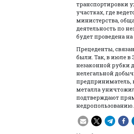
транспортировки уж
участках, где веде
министерства, общ
деятельность по н
будет проведена на
Прецеденты, связа
были. Так, в июле 
незаконной рубки 
нелегальной добычи
предприниматель, 
металла уничтожил 
подтверждают прям
недропользованию.