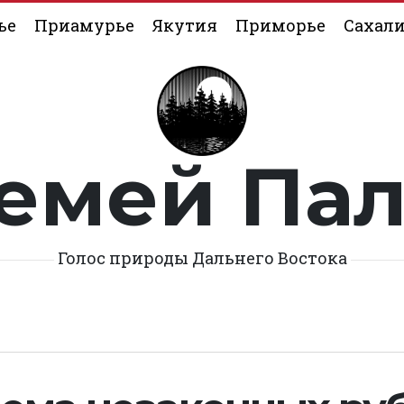
ье
Приамурье
Якутия
Приморье
Сахал
емей Па
Голос природы Дальнего Востока