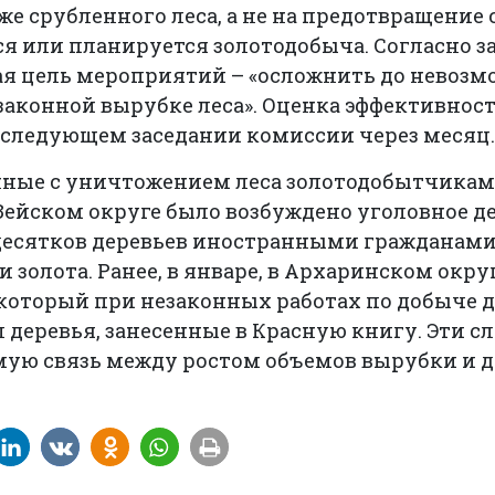
е срубленного леса, а не на предотвращение
тся или планируется золотодобыча. Согласно 
ая цель мероприятий – «осложнить до невоз
езаконной вырубке леса». Оценка эффективно
 следующем заседании комиссии через месяц
нные с уничтожением леса золотодобытчиками
в Зейском округе было возбуждено уголовное д
десятков деревьев иностранными гражданами
 золота. Ранее, в январе, в Архаринском окру
который при незаконных работах по добыче 
деревья, занесенные в Красную книгу. Эти с
ую связь между ростом объемов вырубки и д