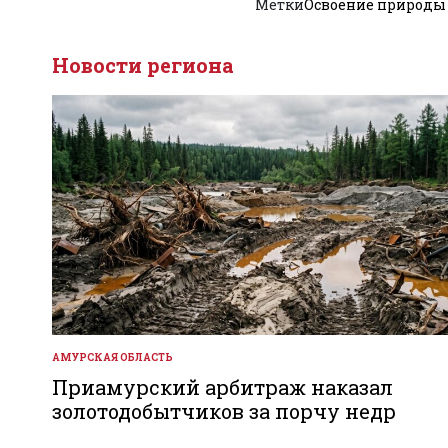
Метки
Освоение природы
Новости региона
АМУРСКАЯ ОБЛАСТЬ
ОПУБЛИКОВАНО
В
Приамурский арбитраж наказал
золотодобытчиков за порчу недр