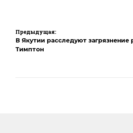
Навигация
Предыдущая:
по
В Якутии расследуют загрязнение 
Тимптон
записям