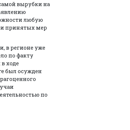
 самой вырубки на
заявлению
можности любую
сти принятых мер
.
, в регионе уже
ело по факту
 в ходе
ге был осужден
драгоценного
лучаи
еятельностью по