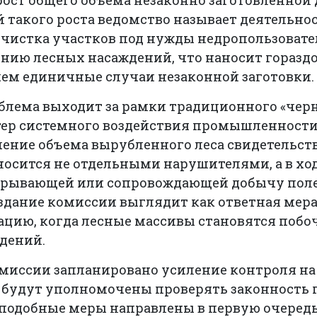
ост общего объема незаконно заготовленной 
такого роста ведомство называет деятельнос
счистка участков под нужды недропользовате
нию лесных насаждений, что наносит горазд
чем единичные случаи незаконной заготовки.
блема выходит за рамки традиционного «черн
тер системного воздействия промышленности
ение объема вырубленного леса свидетельств
носится не отдельными нарушителями, а в хо
крывающей или сопровождающей добычу пол
оздание комиссии выглядит как ответная мера
цию, когда лесные массивы становятся поб
дений.
миссии запланировано усиление контроля на 
будут уполномочены проверять законность 
 подобные меры направлены в первую очередь