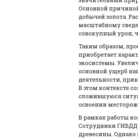
значительный прир
Основной причиной 
добычей золота. Ра
масштабному сведе
совокупный урон, 
Таким образом, про
приобретает харак
экосистемы. Увелич
основной ущерб на
деятельности, при
В этом контексте с
сложившуюся ситуа
освоении месторож
В рамках работы ко
Сотрудники ГИБДД 
древесины. Однако