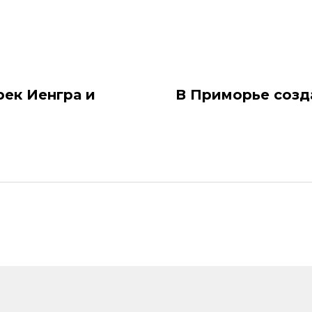
рек Иенгра и
В Приморье созд