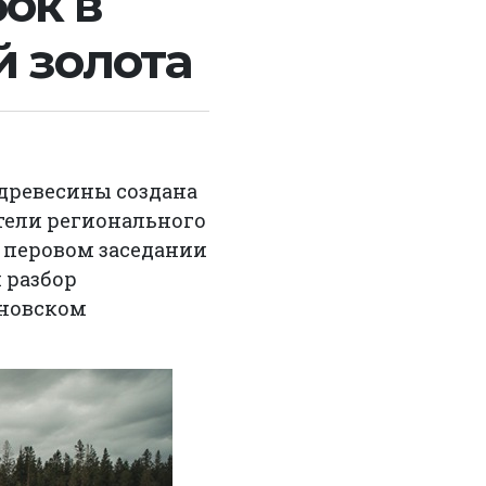
ок в
й золота
 древесины создана
тели регионального
 перовом заседании
 разбор
ановском