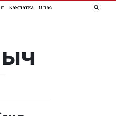
ин
Камчатка
О нас
лыч