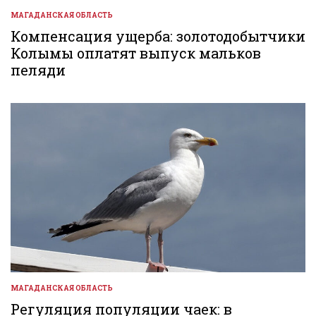
МАГАДАНСКАЯ ОБЛАСТЬ
ОПУБЛИКОВАНО
В
Компенсация ущерба: золотодобытчики
Колымы оплатят выпуск мальков
пеляди
МАГАДАНСКАЯ ОБЛАСТЬ
ОПУБЛИКОВАНО
В
Регуляция популяции чаек: в