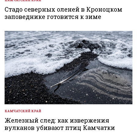
КАМЧАТСКИЙ КРАЙ
ОПУБЛИКОВАНО
В
Стадо северных оленей в Кроноцком
заповеднике готовится к зиме
КАМЧАТСКИЙ КРАЙ
ОПУБЛИКОВАНО
В
Железный след: как извержения
вулканов убивают птиц Камчатки