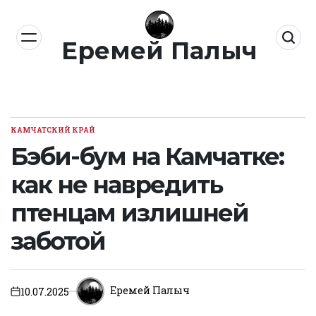
Перейти
к
Еремей Палыч
содержимому
КАМЧАТСКИЙ КРАЙ
ОПУБЛИКОВАНО
В
Бэби-бум на Камчатке:
как не навредить
птенцам излишней
заботой
Еремей Палыч
10.07.2025
on