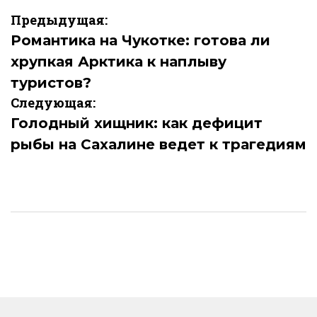
Навигация
Предыдущая:
по
Романтика на Чукотке: готова ли
хрупкая Арктика к наплыву
записям
туристов?
Следующая:
Голодный хищник: как дефицит
рыбы на Сахалине ведет к трагедиям