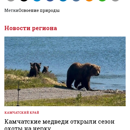
Метки
Освоение природы
Новости региона
КАМЧАТСКИЙ КРАЙ
ОПУБЛИКОВАНО
В
Камчатские медведи открыли сезон
охоты на нерку