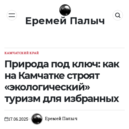
Перейти
к
Еремей Палыч
содержимому
КАМЧАТСКИЙ КРАЙ
ОПУБЛИКОВАНО
В
Природа под ключ: как
на Камчатке строят
«экологический»
туризм для избранных
Еремей Палыч
17.06.2025
on