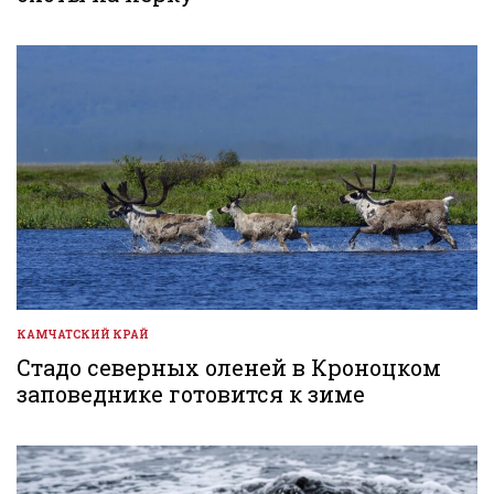
КАМЧАТСКИЙ КРАЙ
ОПУБЛИКОВАНО
В
Стадо северных оленей в Кроноцком
заповеднике готовится к зиме