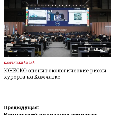
КАМЧАТСКИЙ КРАЙ
ОПУБЛИКОВАНО
В
ЮНЕСКО оценит экологические риски
курорта на Камчатке
Навигация
Предыдущая:
Камчатский водоканал заплатит