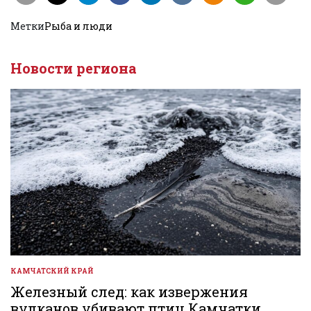
Метки
Рыба и люди
Новости региона
КАМЧАТСКИЙ КРАЙ
ОПУБЛИКОВАНО
В
Железный след: как извержения
вулканов убивают птиц Камчатки