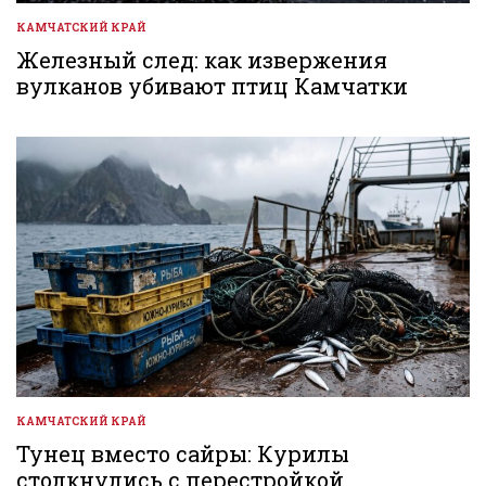
КАМЧАТСКИЙ КРАЙ
ОПУБЛИКОВАНО
В
Железный след: как извержения
вулканов убивают птиц Камчатки
КАМЧАТСКИЙ КРАЙ
ОПУБЛИКОВАНО
В
Тунец вместо сайры: Курилы
столкнулись с перестройкой