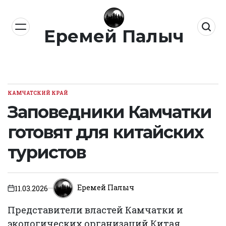
Перейти
к
Еремей Палыч
содержимому
КАМЧАТСКИЙ КРАЙ
ОПУБЛИКОВАНО
В
Заповедники Камчатки
готовят для китайских
туристов
Еремей Палыч
11.03.2026
on
Представители властей Камчатки и
экологических организаций Китая