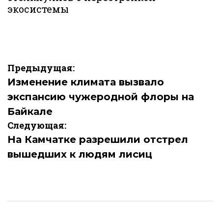
экосистемы
Навигация
Предыдущая:
по
Изменение климата вызвало
экспансию чужеродной флоры на
записям
Байкале
Следующая:
На Камчатке разрешили отстрел
вышедших к людям лисиц