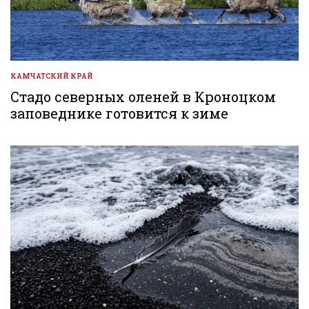
КАМЧАТСКИЙ КРАЙ
ОПУБЛИКОВАНО
В
Стадо северных оленей в Кроноцком
заповеднике готовится к зиме