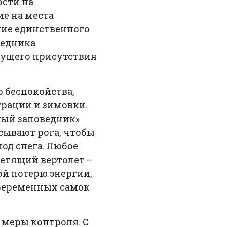
сти на
ие на места
ние единственного
ведника
тущего присутствия
 беспокойства,
рации и зимовки.
ный заповедник»
сывают рога, чтобы
под снега. Любое
летящий вертолет –
ой потерю энергии,
 беременных самок
 меры контроля. С