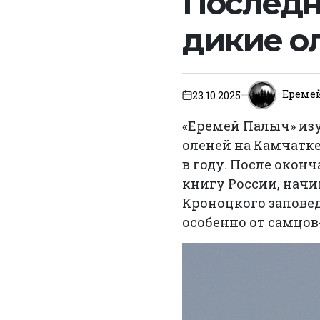
Последн
дикие о
Ереме
23.10.2025
on
«Еремей Палыч» из
оленей на Камчатке
в году. После окон
книгу России, нач
Кроноцкого заповед
особенно от самцов