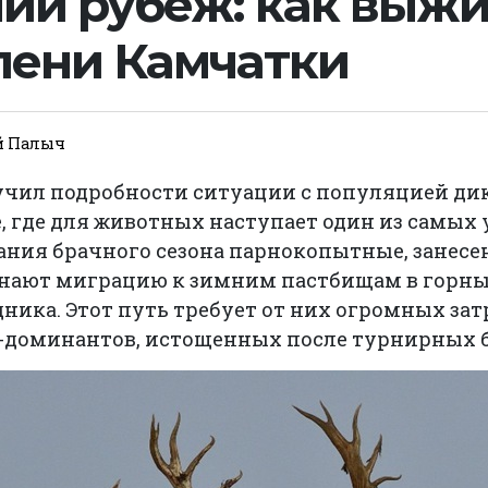
ий рубеж: как выж
лени Камчатки
й Палыч
учил подробности ситуации с популяцией ди
, где для животных наступает один из самых
чания брачного сезона парнокопытные, занес
инают миграцию к зимним пастбищам в горн
ника. Этот путь требует от них огромных зат
-доминантов, истощенных после турнирных бо