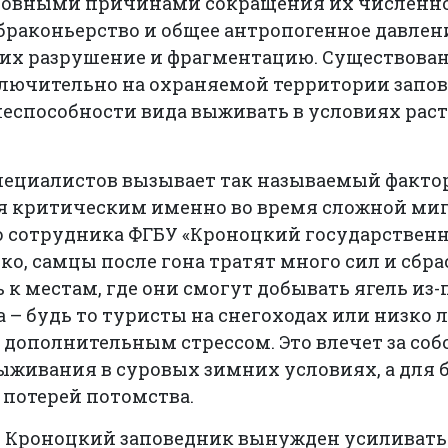
новными причинами сокращения их численно
браконьерство и общее антропогенное давлен
 их разрушение и фрагментацию. Существова
ключительно на охраняемой территории запо
неспособности вида выживать в условиях рас
пециалистов вызывает так называемый фактор
я критическим именно во время сложной миг
о сотрудника ФГБУ «Кроноцкий государствен
о, самцы после гона тратят много сил и сбра
 к местам, где они смогут добывать ягель из-
 – будь то туристы на снегоходах или низко 
 дополнительным стрессом. Это влечет за соб
ыживания в суровых зимних условиях, а для
 потерей потомства.
, Кроноцкий заповедник вынужден усиливать