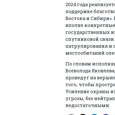
2024 года реализуе
поддержке благотв
Востока и Сибири».
вполне конкретные
государственных и
спутниковой связи
патрулирования и 
местообитаний оле
По словам исполня
Всеволода Яковлева
проведут на верши
того, чтобы прост
Усиление охраны и
угрозы, без нейтра
недостаточными.