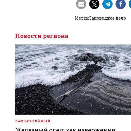
Метки
Заповедное дело
Новости региона
КАМЧАТСКИЙ КРАЙ
ОПУБЛИКОВАНО
В
Железный след: как извержения