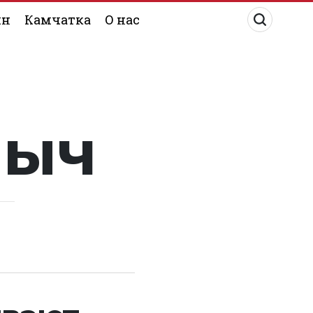
ин
Камчатка
О нас
лыч