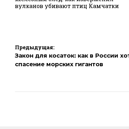
вулканов убивают птиц Камчатки
Навигация
Предыдущая:
по
Закон для косаток: как в России х
спасение морских гигантов
записям