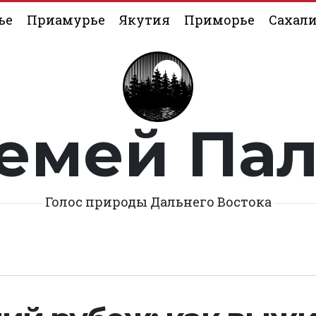
ье
Приамурье
Якутия
Приморье
Сахал
емей Па
Голос природы Дальнего Востока