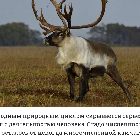
егодным природным циклом скрывается серье
я с деятельностью человека. Стадо численнос
что осталось от некогда многочисленной камч