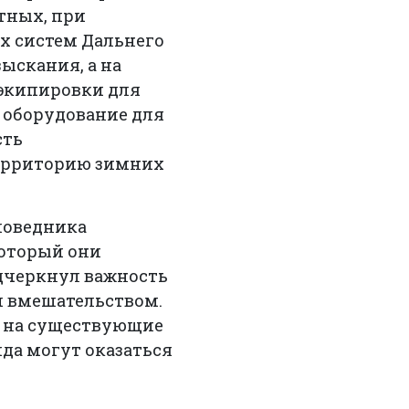
тных, при
х систем Дальнего
ыскания, а на
 экипировки для
 оборудование для
сть
территорию зимних
поведника
который они
одчеркнул важность
м вмешательством.
й на существующие
ида могут оказаться