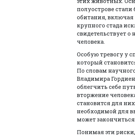
этих животных. Ос
полуострове стали 
обитания, включая
крупного стада ис
свидетельствует о 
человека.
Особую тревогу у с
который становитс
По словам научног
Владимира Гордиенк
облегчить себе путь
вторжение человека
становится для них
необходимой для в
может закончиться
Понимая эти риски