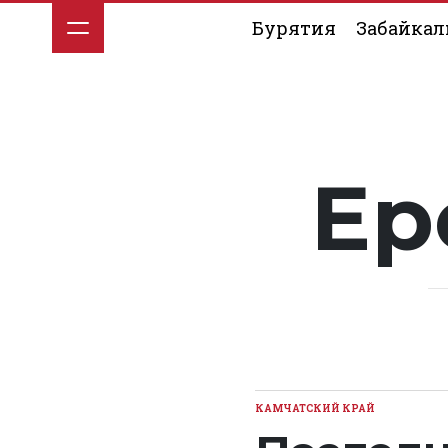
Перейти
Бурятия
Забайкал
к
содержимому
Ер
КАМЧАТСКИЙ КРАЙ
ОПУБЛИКОВАНО
В