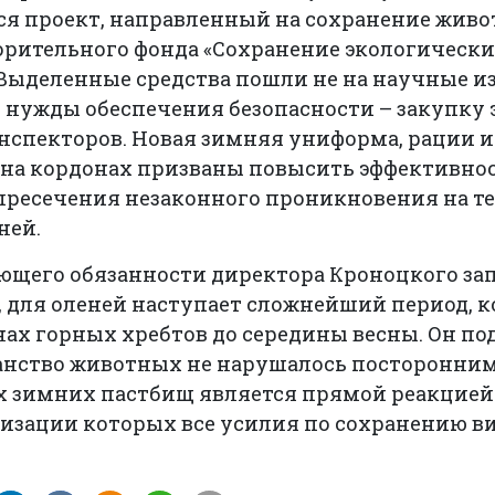
тся проект, направленный на сохранение живо
орительного фонда «Сохранение экологически
 Выделенные средства пошли не на научные из
 нужды обеспечения безопасности – закупку
нспекторов. Новая зимняя униформа, рации и
 на кордонах призваны повысить эффективно
пресечения незаконного проникновения на 
ней.
ющего обязанности директора Кроноцкого за
, для оленей наступает сложнейший период, 
нах горных хребтов до середины весны. Он п
ранство животных не нарушалось посторонни
х зимних пастбищ является прямой реакцие
лизации которых все усилия по сохранению в