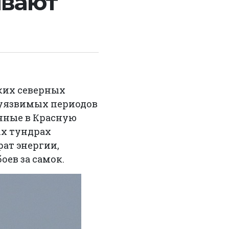
ивают
ких северных
 уязвимых периодов
енные в Красную
ых тундрах
рат энергии,
ев за самок.