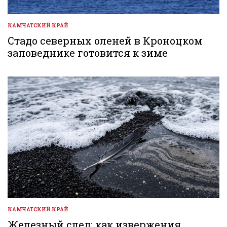
КАМЧАТСКИЙ КРАЙ
ОПУБЛИКОВАНО
В
Стадо северных оленей в Кроноцком
заповеднике готовится к зиме
КАМЧАТСКИЙ КРАЙ
ОПУБЛИКОВАНО
В
Железный след: как извержения