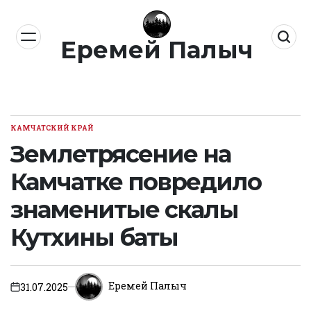
Перейти
к
Еремей Палыч
содержимому
КАМЧАТСКИЙ КРАЙ
ОПУБЛИКОВАНО
В
Землетрясение на
Камчатке повредило
знаменитые скалы
Кутхины баты
Еремей Палыч
31.07.2025
on