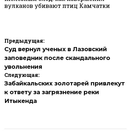
вулканов убивают птиц Камчатки
Навигация
Предыдущая:
по
Суд вернул ученых в Лазовский
заповедник после скандального
записям
увольнения
Следующая:
Забайкальских золотарей привлекут
к ответу за загрязнение реки
Итыкенда