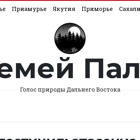
ье
Приамурье
Якутия
Приморье
Сахал
емей Па
Голос природы Дальнего Востока