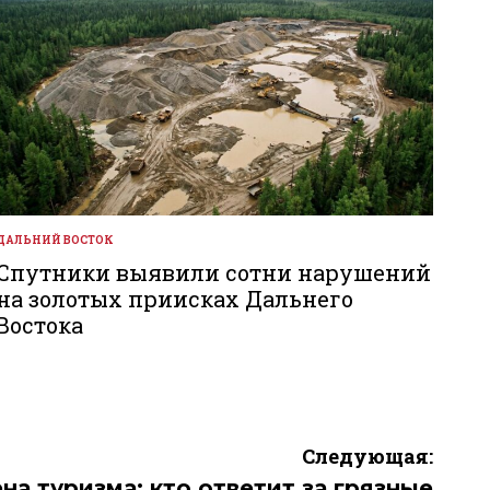
ДАЛЬНИЙ ВОСТОК
ОПУБЛИКОВАНО
В
Спутники выявили сотни нарушений
на золотых приисках Дальнего
Востока
Следующая:
на туризма: кто ответит за грязные