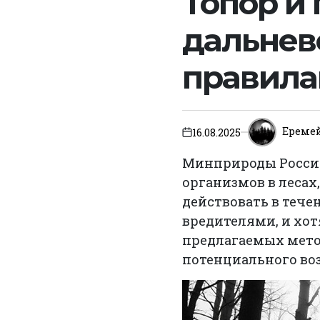
Топор и
дальнев
правил
Ереме
16.08.2025
on
Минприроды Росси
организмов в лесах,
действовать в тече
вредителями, и хот
предлагаемых мето
потенциального воз