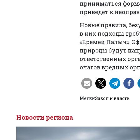
приниматься формал
приведет к неопра
Новые правила, без
в них подходы тре
«Еремей Палыч». Эф
природы будут напр
ответственных орг
очагов вредных ор
Метки
Закон и власть
Новости региона