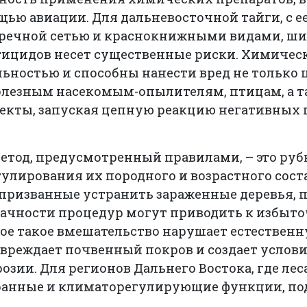
щью авиации. Для дальневосточной тайги, с 
 речной сетью и краснокнижными видами, ш
тицидов несет существенные риски. Химическ
льностью и способны нанести вред не только
полезным насекомым-опылителям, птицам, а т
ъекты, запуская цепную реакцию негативных 
етод, предусмотренный правилами, – это руб
улирования их породного и возрастного сост
 призванные устранить зараженные деревья, 
рачности процедур могут приводить к избыт
бое такое вмешательство нарушает естествен
овреждает почвенный покров и создает услов
озии. Для регионов Дальнего Востока, где ле
ранные и климаторегулирующие функции, по