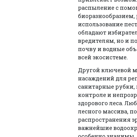
распыление с помо
биоразнообразием,
использование пес
обладают избирате
вредителям, но и 
почву и водные об
всей экосистеме.
Другой ключевой м
насаждений для рег
санитарные рубки,
контроле и непроз
здорового леса. Лю
лесного массива, п
распространения эр
важнейшие водоох
особенно значимы.