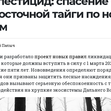
 пестицид: спасение
осточной тайги по 
ам
й Палыч
и разработало
проект новых правил
ликвидац
 которые должны вступить в силу с 1 марта 20
ние пяти лет. Нововведения определяют поря
я они призваны защитить лесные насаждения
дов вызывают серьезную обеспокоенность с т
действия на хрупкие экосистемы Дальнего Во