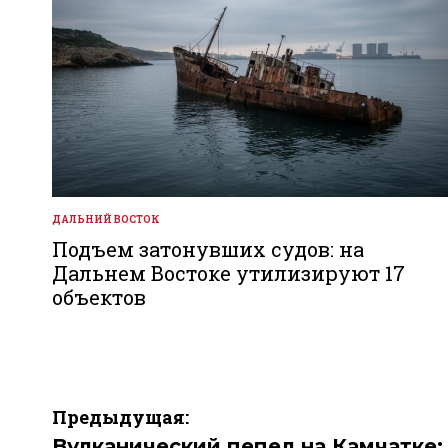
ДАЛЬНИЙ ВОСТОК
ОПУБЛИКОВАНО
В
Подъем затонувших судов: на
Дальнем Востоке утилизируют 17
объектов
Навигация
Предыдущая:
Вулканический пепел на Камчатке: