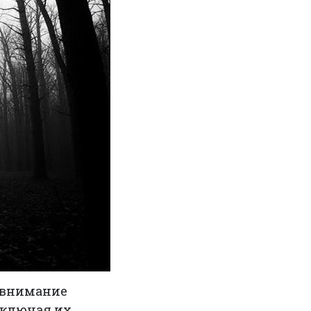
 внимание
включая их