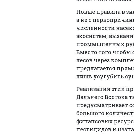
Новые правила в зн
а не с первопричи
численности насек
экосистем, вызван
промышленных рубо
Вместо того чтобы
лесов через компл
предлагается прям
лишь усугубить су
Реализация этих п
Дальнего Востока 
предусматривает с
большого количеств
финансовых ресурс
пестицидов и назна