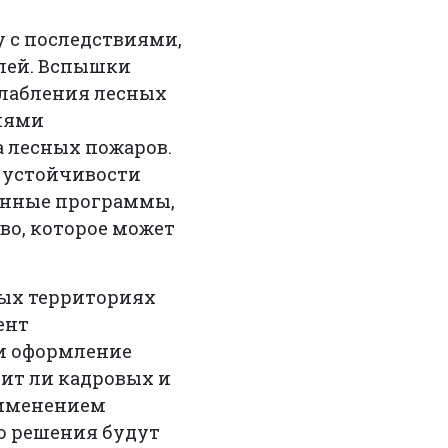
у с последствиями,
елей. Вспышки
слабления лесных
виями
 лесных пожаров.
й устойчивости
анные программы,
во, которое может
ных территориях
ент
 и оформление
тит ли кадровых и
рименением
то решения будут