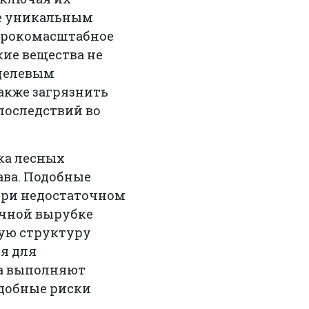
ее уникальным
ирокомасштабное
ие вещества не
 целевым
акже загрязнить
последствий во
ка лесных
ава. Подобные
при недостаточном
очной вырубке
ную структуру
ия для
са выполняют
добные риски