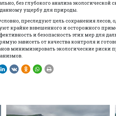
ьно, без глубокого анализа экологической с
вданному ущербу для природы.
условно, преследуют цель сохранения лесов, 
буют крайне взвешенного и осторожного прим
фективность и безопасность этих мер для да
ямую зависеть от качества контроля и гото
анов минимизировать экологические риски 
ганизмов.