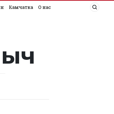
ин
Камчатка
О нас
лыч