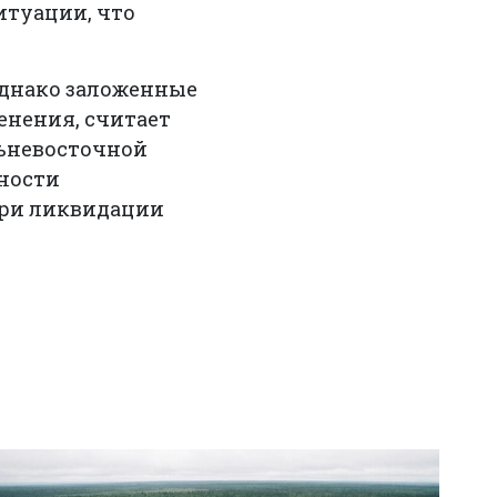
итуации, что
однако заложенные
енения, считает
льневосточной
вности
при ликвидации