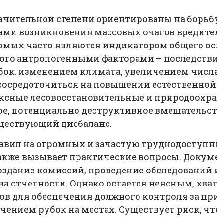
ачительной степени ориентированы на борьб
нами возникновения массовых очагов вредит
омых часто являются индикатором общего о
ного антропогенными факторами – последст
к, изменением климата, увеличением числа
 сосредоточиться на повышении естественно
ексные лесовосстановительные и природоохр
ое, потенциально деструктивное вмешательст
ществующий дисбаланс.
равил на огромных и зачастую труднодоступ
также вызывает практические вопросы. Докум
оздание комиссий, проведение обследований
а отчетности. Однако остается неясным, хва
ов для обеспечения должного контроля за п
чением рубок на местах. Существует риск, ч