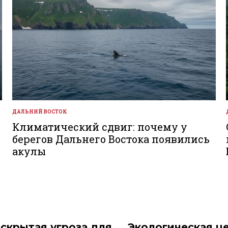
ДАЛЬНИЙ ВОСТОК
ОПУБЛИКОВАНО
В
Климатический сдвиг: почему у
берегов Дальнего Востока появились
акулы
 скрытая угроза для
Экологическая це