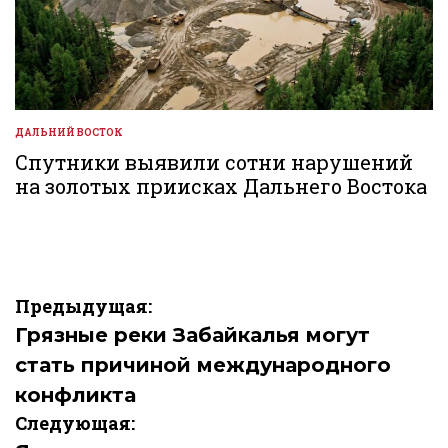
ДАЛЬНИЙ ВОСТОК
ОПУБЛИКОВАНО
В
Спутники выявили сотни нарушений
на золотых приисках Дальнего Востока
Навигация
Предыдущая:
по
Грязные реки Забайкалья могут
стать причиной международного
записям
конфликта
Следующая: